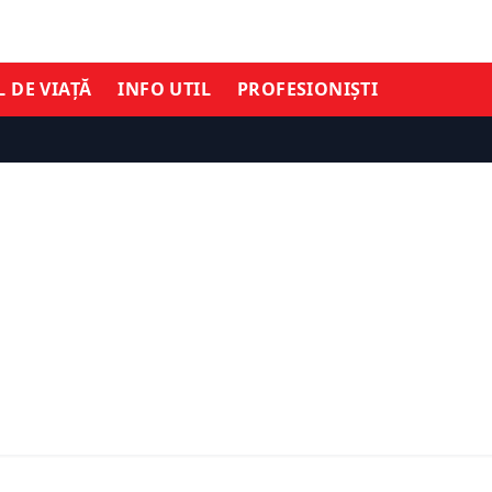
L DE VIAȚĂ
INFO UTIL
PROFESIONIȘTI
un videoproiector – 4