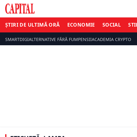
ȘTIRI DE ULTIMĂ ORĂ
ECONOMIE
SOCIAL
STI
SMARTDIGI
ALTERNATIVE FĂRĂ FUM
PENSII
ACADEMIA CRYPTO
INFO UTIL
Obiectele obligatorii în mașină.
INFO UTIL
Șoferi trebuie să le cumpere până
la 1 ianuarie. Se montează pe
Cum alegi 