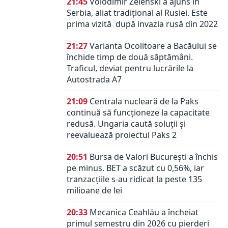
21:45
Volodimir Zelenski a ajuns în
Serbia, aliat tradiţional al Rusiei. Este
prima vizită după invazia rusă din 2022
21:27
Varianta Ocolitoare a Bacăului se
închide timp de două săptămâni.
Traficul, deviat pentru lucrările la
Autostrada A7
21:09
Centrala nucleară de la Paks
continuă să funcționeze la capacitate
redusă. Ungaria caută soluții și
reevaluează proiectul Paks 2
20:51
Bursa de Valori București a închis
pe minus. BET a scăzut cu 0,56%, iar
tranzacțiile s-au ridicat la peste 135
milioane de lei
20:33
Mecanica Ceahlău a încheiat
primul semestru din 2026 cu pierderi