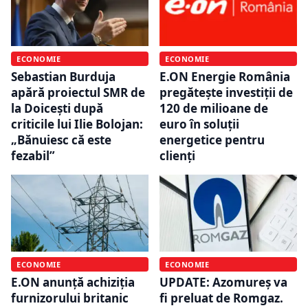
ECONOMIE
ECONOMIE
Sebastian Burduja
E.ON Energie România
apără proiectul SMR de
pregătește investiții de
la Doicești după
120 de milioane de
criticile lui Ilie Bolojan:
euro în soluții
„Bănuiesc că este
energetice pentru
fezabil”
clienți
ECONOMIE
ECONOMIE
E.ON anunță achiziția
UPDATE: Azomureș va
furnizorului britanic
fi preluat de Romgaz.