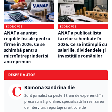
ECONOMIE
ECONOMIE
ANAF a anunțat
ANAF a publicat lista
regulile fiscale pentru
taxelor schimbate în
firme în 2026. Ce se
2026. Ce se întâmplă cu
schimbă pentru
salariile, dividendele și
microîntreprinderi și
investițiile românilor
antreprenori
DESPRE AUTOR
C
Ramona-Sandrina Ilie
Sunt jurnalist cu peste 18 ani de experiență în
presa scrisă și online, specializată în realizarea
de interviuri, reportaje și articole de