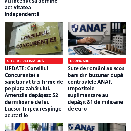
au început să domine
activitatea
independentă
ȘTIRI DE ULTIMĂ ORĂ
ECONOMIE
UPDATE: Consiliul
Sute de români au scos
Concurenței a
bani din buzunar după
sancționat trei firme de
controalele ANAF.
pe piața zahărului.
Impozitele
Amenzile depășesc 52
suplimentare au
de milioane de lei.
depășit 81 de milioane
Lucsor Impex respinge
de euro
acuzațiile