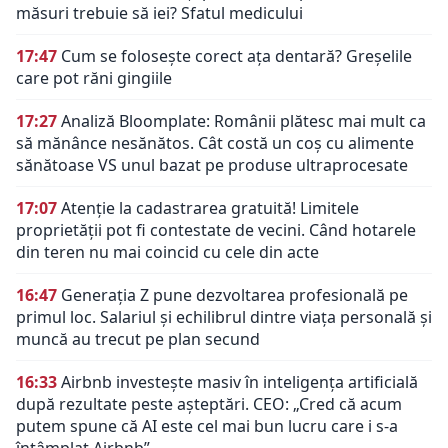
măsuri trebuie să iei? Sfatul medicului
17:47
Cum se folosește corect ața dentară? Greșelile
care pot răni gingiile
17:27
Analiză Bloomplate: Românii plătesc mai mult ca
să mănânce nesănătos. Cât costă un coș cu alimente
sănătoase VS unul bazat pe produse ultraprocesate
17:07
Atenție la cadastrarea gratuită! Limitele
proprietății pot fi contestate de vecini. Când hotarele
din teren nu mai coincid cu cele din acte
16:47
Generația Z pune dezvoltarea profesională pe
primul loc. Salariul și echilibrul dintre viața personală și
muncă au trecut pe plan secund
16:33
Airbnb investește masiv în inteligența artificială
după rezultate peste așteptări. CEO: „Cred că acum
putem spune că AI este cel mai bun lucru care i s-a
întâmplat Airbnb”