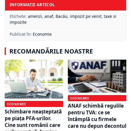
INFORMAȚII ARTICOL
Etichete:
amenzi
,
anaf
,
Bacău
,
impozit pe venit
,
taxe si
impozite
Publicat în:
Economie
RECOMANDĂRILE NOASTRE
ECONOMIE
ECONOMIE
ANAF schimbă regulile
Schimbare neașteptată
pentru TVA: ce se
pe piața PFA-urilor.
întâmplă cu firmele
Cine sunt românii care
care nu depun decontul