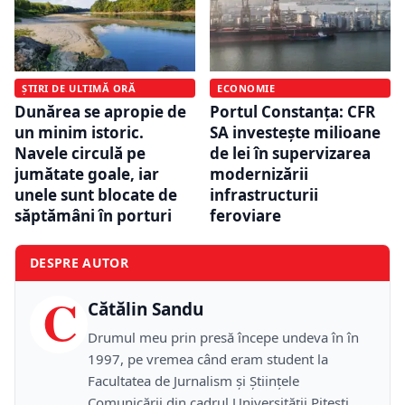
ȘTIRI DE ULTIMĂ ORĂ
ECONOMIE
Dunărea se apropie de
Portul Constanța: CFR
un minim istoric.
SA investește milioane
Navele circulă pe
de lei în supervizarea
jumătate goale, iar
modernizării
unele sunt blocate de
infrastructurii
săptămâni în porturi
feroviare
DESPRE AUTOR
C
Cătălin Sandu
Drumul meu prin presă începe undeva în în
1997, pe vremea când eram student la
Facultatea de Jurnalism și Științele
Comunicării din cadrul Universității Pitești,