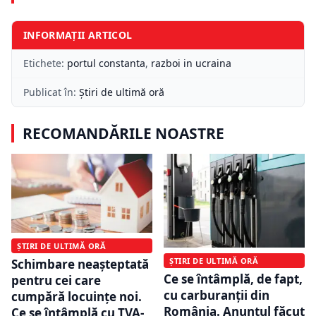
INFORMAȚII ARTICOL
Etichete:
portul constanta
,
razboi in ucraina
Publicat în:
Știri de ultimă oră
RECOMANDĂRILE NOASTRE
ȘTIRI DE ULTIMĂ ORĂ
ȘTIRI DE ULTIMĂ ORĂ
Schimbare neașteptată
Ce se întâmplă, de fapt,
pentru cei care
cu carburanții din
cumpără locuințe noi.
România. Anunțul făcut
Ce se întâmplă cu TVA-