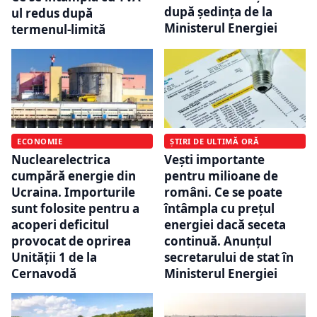
după ședința de la
ul redus după
Ministerul Energiei
termenul-limită
ECONOMIE
ȘTIRI DE ULTIMĂ ORĂ
Nuclearelectrica
Vești importante
cumpără energie din
pentru milioane de
Ucraina. Importurile
români. Ce se poate
sunt folosite pentru a
întâmpla cu prețul
acoperi deficitul
energiei dacă seceta
provocat de oprirea
continuă. Anunțul
Unității 1 de la
secretarului de stat în
Cernavodă
Ministerul Energiei