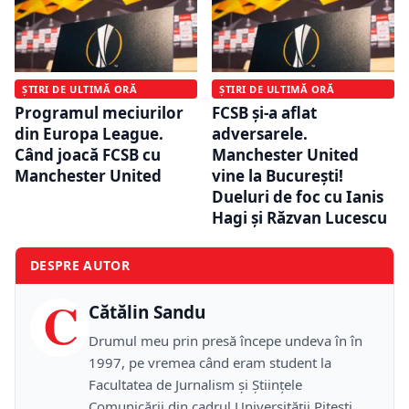
ȘTIRI DE ULTIMĂ ORĂ
ȘTIRI DE ULTIMĂ ORĂ
Programul meciurilor
FCSB și-a aflat
din Europa League.
adversarele.
Când joacă FCSB cu
Manchester United
Manchester United
vine la București!
Dueluri de foc cu Ianis
Hagi și Răzvan Lucescu
DESPRE AUTOR
C
Cătălin Sandu
Drumul meu prin presă începe undeva în în
1997, pe vremea când eram student la
Facultatea de Jurnalism și Științele
Comunicării din cadrul Universității Pitești,