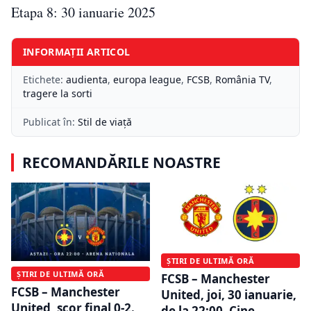
Etapa 8: 30 ianuarie 2025
INFORMAȚII ARTICOL
Etichete:
audienta
,
europa league
,
FCSB
,
România TV
,
tragere la sorti
Publicat în:
Stil de viață
RECOMANDĂRILE NOASTRE
ȘTIRI DE ULTIMĂ ORĂ
ȘTIRI DE ULTIMĂ ORĂ
FCSB – Manchester
FCSB – Manchester
United, joi, 30 ianuarie,
United, scor final 0-2.
de la 22:00. Cine