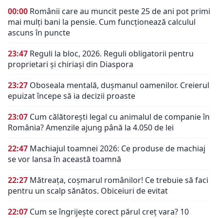
00:00
Românii care au muncit peste 25 de ani pot primi
mai mulți bani la pensie. Cum funcționează calculul
ascuns în puncte
23:47
Reguli la bloc, 2026. Reguli obligatorii pentru
proprietari și chiriași din Diaspora
23:27
Oboseala mentală, dușmanul oamenilor. Creierul
epuizat începe să ia decizii proaste
23:07
Cum călătorești legal cu animalul de companie în
România? Amenzile ajung până la 4.050 de lei
22:47
Machiajul toamnei 2026: Ce produse de machiaj
se vor lansa în această toamnă
22:27
Mătreața, coșmarul românilor! Ce trebuie să faci
pentru un scalp sănătos. Obiceiuri de evitat
22:07
Cum se îngrijește corect părul creț vara? 10