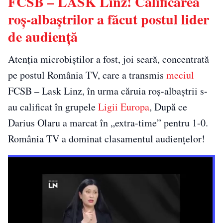
FCSB – LASK Linz! Calificarea
roș-albaștrilor a făcut postul lider
de audiență
Atenția microbiștilor a fost, joi seară, concentrată
pe postul România TV, care a transmis
meciul
FCSB – Lask Linz, în urma căruia roș-albaștrii s-
au calificat în grupele
Ligii Europa
, După ce
Darius Olaru a marcat în „extra-time” pentru 1-0.
România TV a dominat clasamentul audiențelor!