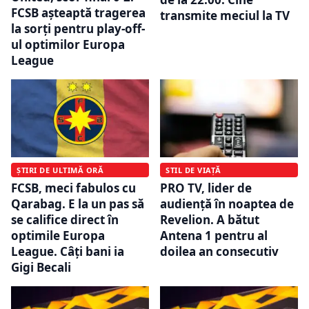
FCSB așteaptă tragerea
transmite meciul la TV
la sorți pentru play-off-
ul optimilor Europa
League
ȘTIRI DE ULTIMĂ ORĂ
STIL DE VIAȚĂ
FCSB, meci fabulos cu
PRO TV, lider de
Qarabag. E la un pas să
audiență în noaptea de
se califice direct în
Revelion. A bătut
optimile Europa
Antena 1 pentru al
League. Câți bani ia
doilea an consecutiv
Gigi Becali