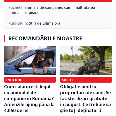
Etichete:
animale de companie
,
caini
,
maltratarea
animalelor
,
pisici
Publicat în:
Știri de ultimă oră
RECOMANDĂRILE NOASTRE
INFO UTIL
SOCIAL
Cum călătorești legal
Obligație pentru
cu animalul de
proprietarii de câini. Se
companie în România?
fac sterilizări gratuite
Amenzile ajung până la
în august. Ce trebuie să
4.050 de lei
știe toți deținătorii