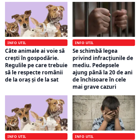
INFO UTIL
INFO UTIL
Câte animale ai voie să
Se schimbă legea
crești în gospodărie.
privind infracțiunile de
Regulile pe care trebuie
mediu. Pedepsele
să le respecte românii
ajung până la 20 de ani
de la oraș și de la sat
de închisoare în cele
mai grave cazuri
INFO UTIL
INFO UTIL