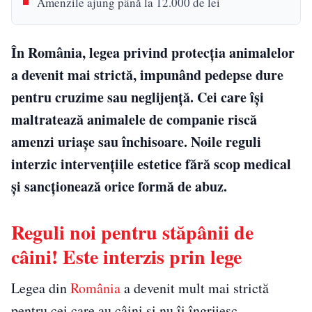
Amenzile ajung până la 12.000 de lei
În România, legea privind protecția animalelor
a devenit mai strictă, impunând pedepse dure
pentru cruzime sau neglijență. Cei care își
maltratează animalele de companie riscă
amenzi uriașe sau închisoare. Noile reguli
interzic intervențiile estetice fără scop medical
și sancționează orice formă de abuz.
Reguli noi pentru stăpânii de
câini! Este interzis prin lege
Legea din
România
a devenit mult mai strictă
pentru cei care au câini și nu îi îngrijesc