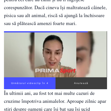
corespunzător. Dacă cineva își maltratează câinele,
pisica sau alt animal, riscă să ajungă la închisoare
sau să plătească amenzi foarte mari.
Următorul videoclip în 4
Anulează
În ultimii ani, au fost tot mai multe cazuri de
cruzime împotriva animalelor. Aproape zilnic apar
știri despre oameni care își bat sau își ucid