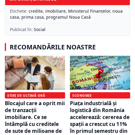
Etichete:
credite
,
imobiliare
,
Ministerul Finanțelor
,
noua
casa
,
prima casa
,
programul Noua Casă
Publicat în:
Social
RECOMANDĂRILE NOASTRE
ȘTIRI DE ULTIMĂ ORĂ
ECONOMIE
Blocajul care a oprit mii
Piața industrială și
de tranzacții
logistică din România
imobiliare. Ce se
accelerează: cererea de
întâmplă cu creditele
spații a crescut cu 11%
de sute de milioane de
în primul semestru din