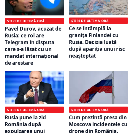
ȘTIRI DE ULTIMĂ ORĂ
ȘTIRI DE ULTIMĂ ORĂ
Ce se întâmplă la
Pavel Durov, acuzat de
granița Finlandei cu
Rusia: ce rol are
Rusia. Decizia luată
Telegram în disputa
după apariția unui risc
care s-a lăsat cu un
neașteptat
mandat internațional
de arestare
ȘTIRI DE ULTIMĂ ORĂ
ȘTIRI DE ULTIMĂ ORĂ
Rusia pune la zid
Cum prezintă presa din
România după
Moscova incidentele cu
expulzarea unui
drone din România.