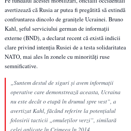
Pe fundalul acestei mobilizări, oficialii occidentali
avertizează că Rusia ar putea fi pregătită să extindă
confruntarea dincolo de granițele Ucrainei. Bruno
Kahl, șeful serviciului german de informații
externe (BND), a declarat recent că există indicii
clare privind intenția Rusiei de a testa solidaritatea
NATO, mai ales în zonele cu minorități ruse
semnificative.
„Suntem destul de siguri şi avem informaţii
operative care demonstrează aceasta, Ucraina
nu este decât o etapă în drumul spre vest”, a
avertizat Kahl, făcând referire la potențialul
folosirii tacticii „omuleților verzi”, similară
celei aplicate în Crimeea în 2014.