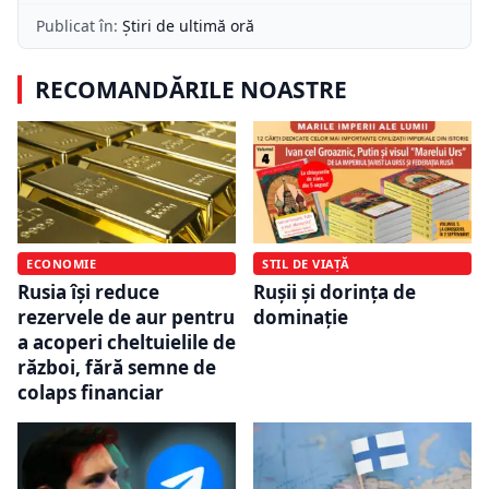
Publicat în:
Știri de ultimă oră
RECOMANDĂRILE NOASTRE
ECONOMIE
STIL DE VIAȚĂ
Rusia își reduce
Rușii și dorința de
rezervele de aur pentru
dominație
a acoperi cheltuielile de
război, fără semne de
colaps financiar