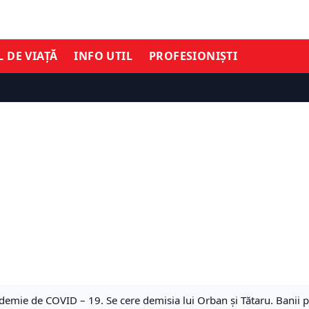
L DE VIAȚĂ
INFO UTIL
PROFESIONIȘTI
idemie de COVID – 19. Se cere demisia lui Orban și Tătaru. Banii