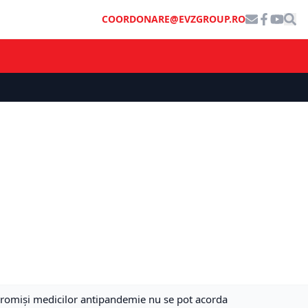
COORDONARE@EVZGROUP.RO
 promiși medicilor antipandemie nu se pot acorda