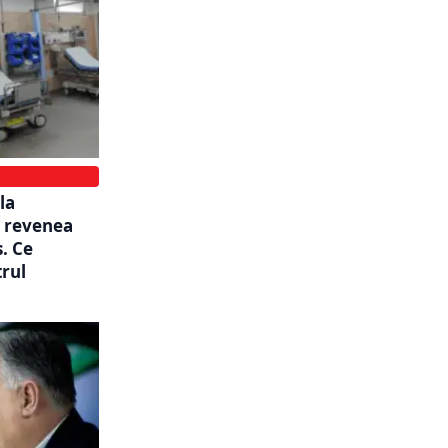
la
i revenea
. Ce
rul