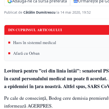
Adaugă-ne ca sursă preferată
Urmărește pe G
Publicat de
Cătălin Dumitrescu
la 14 mai 2020, 19:52
DIN CUPRINSUL ARTICOLULUI
Haos în sistemul medical
Afară cu Orban
Lovitură pentru ”cei din linia întâi”: senatorul P
în cazul personalului medical nu poate fi acordat.
a epidemiei în ţara noastră. Altfel spus, SARS Co
Pe cale de consecință, Bodog cere demisia premierulu
informează AGERPRES.