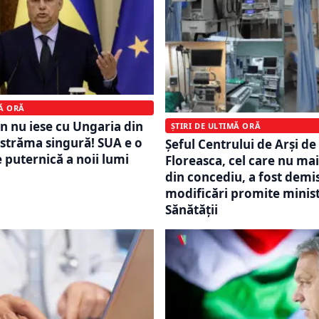
MĂ ORĂ
n nu iese cu Ungaria din
ȘTIRI DE ULTIMĂ ORĂ
estrăma singură! SUA e o
Șeful Centrului de Arși de 
 puternică a noii lumi
Floreasca, cel care nu ma
din concediu, a fost demis
modificări promite minist
Sănătății