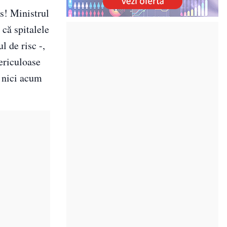
s! Ministrul
 că spitalele
l de risc -,
periculoase
s nici acum