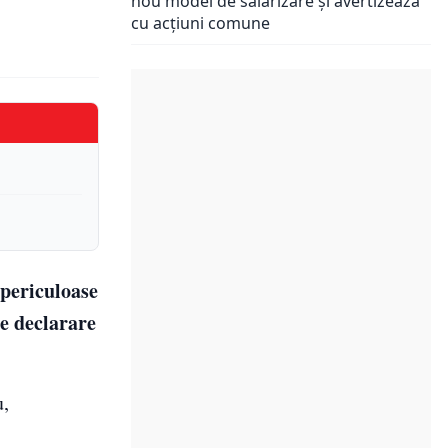
nou model de salarizare și avertizează
cu acțiuni comune
 periculoase
de declarare
u,