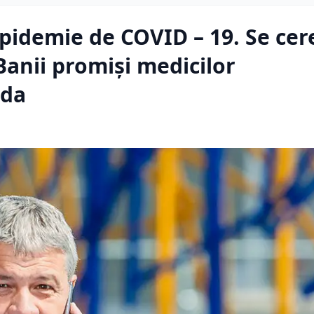
epidemie de COVID – 19. Se cer
Banii promiși medicilor
rda