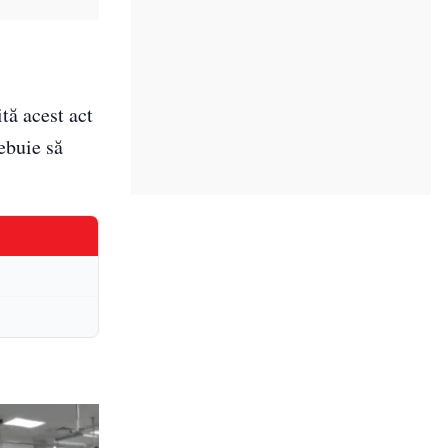
tă acest act
ebuie să