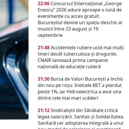
22:06
Concursul Internațional „George
Enescu” 2026 aduce aproape o lună de
evenimente cu acces gratuit.
Bucureștiul devine un spațiu deschis al
muzicii între 23 august și 19
septembrie
21:48
Accidentele rutiere ucid mai mulți
tineri decât tuberculoza și drogurile.
CNAIR lansează prima campanie
națională de educație rutieră
21:30
Bursa de Valori București a închis
din nou pe roșu. Indicele BET a pierdut
peste 1%, iar Hidroelectrica a avut una
dintre cele mai mari scăderi
21:12
Sindicaliștii din Sănătate critică
legea salarizării. Sanitas și Solidaritatea
Sanitară cer adoptarea integrală a unui