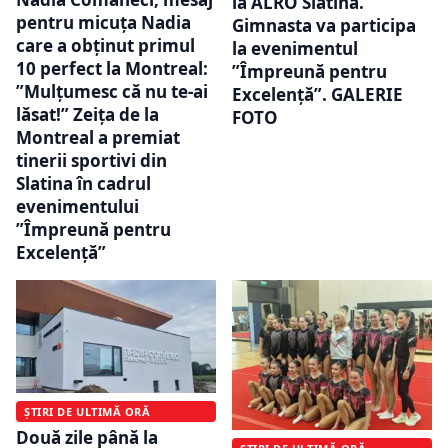
la ALRO Slatina.
pentru micuța Nadia
Gimnasta va participa
care a obținut primul
la evenimentul
10 perfect la Montreal:
”Împreună pentru
”Mulțumesc că nu te-ai
Excelență”. GALERIE
lăsat!” Zeița de la
FOTO
Montreal a premiat
tinerii sportivi din
Slatina în cadrul
evenimentului
”Împreună pentru
Excelență”
ȘTIRI DE ULTIMĂ ORĂ
Două zile până la