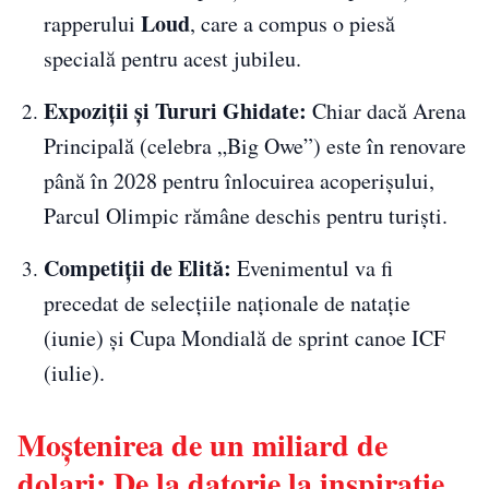
Loud
rapperului
, care a compus o piesă
specială pentru acest jubileu.
Expoziții și Tururi Ghidate:
Chiar dacă Arena
Principală (celebra „Big Owe”) este în renovare
până în 2028 pentru înlocuirea acoperișului,
Parcul Olimpic rămâne deschis pentru turiști.
Competiții de Elită:
Evenimentul va fi
precedat de selecțiile naționale de natație
(iunie) și Cupa Mondială de sprint canoe ICF
(iulie).
Moștenirea de un miliard de
dolari: De la datorie la inspirație