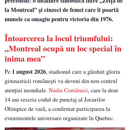
precedent: o întâlnire simbolică între „Zeița de
la Montreal” și cinzeci de femei care îi poartă
numele ca omagiu pentru victoria din 1976.
Întoarcerea la locul triumfului:
„Montreal ocupă un loc special în
inima mea”
1 august 2026
Pe
, stadionul care a găzduit gloria
gimnasticii românești va deveni din nou centrul
atenției mondiale.
Nadia Comăneci
, care la doar
14 ani rescria codul de punctaj al Jocurilor
Olimpice de vară, a confirmat participarea la
evenimentele aniversare organizate în Quebec.