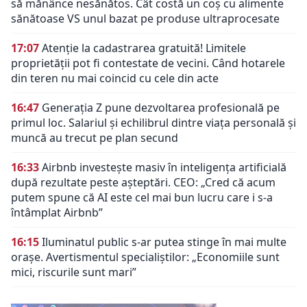
să mănânce nesănătos. Cât costă un coș cu alimente
sănătoase VS unul bazat pe produse ultraprocesate
17:07
Atenție la cadastrarea gratuită! Limitele
proprietății pot fi contestate de vecini. Când hotarele
din teren nu mai coincid cu cele din acte
16:47
Generația Z pune dezvoltarea profesională pe
primul loc. Salariul și echilibrul dintre viața personală și
muncă au trecut pe plan secund
16:33
Airbnb investește masiv în inteligența artificială
după rezultate peste așteptări. CEO: „Cred că acum
putem spune că AI este cel mai bun lucru care i s-a
întâmplat Airbnb”
16:15
Iluminatul public s-ar putea stinge în mai multe
orașe. Avertismentul specialiștilor: „Economiile sunt
mici, riscurile sunt mari”