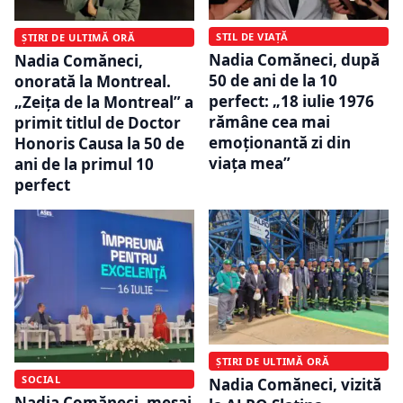
STIL DE VIAȚĂ
ȘTIRI DE ULTIMĂ ORĂ
Nadia Comăneci, după
Nadia Comăneci,
50 de ani de la 10
onorată la Montreal.
perfect: „18 iulie 1976
„Zeița de la Montreal” a
rămâne cea mai
primit titlul de Doctor
emoționantă zi din
Honoris Causa la 50 de
viața mea”
ani de la primul 10
perfect
ȘTIRI DE ULTIMĂ ORĂ
SOCIAL
Nadia Comăneci, vizită
Nadia Comăneci, mesaj