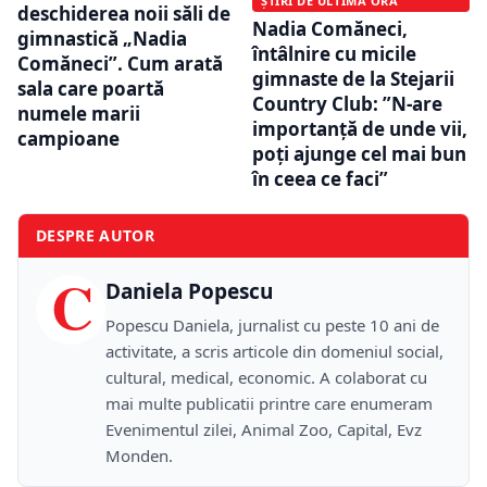
ȘTIRI DE ULTIMĂ ORĂ
deschiderea noii săli de
Nadia Comăneci,
gimnastică „Nadia
întâlnire cu micile
Comăneci”. Cum arată
gimnaste de la Stejarii
sala care poartă
Country Club: ”N-are
numele marii
importanță de unde vii,
campioane
poți ajunge cel mai bun
în ceea ce faci”
DESPRE AUTOR
C
Daniela Popescu
Popescu Daniela, jurnalist cu peste 10 ani de
activitate, a scris articole din domeniul social,
cultural, medical, economic. A colaborat cu
mai multe publicatii printre care enumeram
Evenimentul zilei, Animal Zoo, Capital, Evz
Monden.