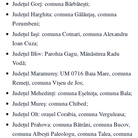
Județul Gorj: comuna Bărbătești;
Județul Harghita: comuna Gălăuțaș, comuna
Porumbeni;
Județul Iași: comuna Cotnari, comuna Alexandru
Ioan Cuza;
Județul Ilfov: Parohia Gagu, Mănăstirea Radu
Vodă;
Județul Maramureș: UM 0716 Baia Mare, comuna
Remeți, comuna Vișeu de Jos;
Județul Mehedinți: comuna Eșelnița, comuna Bala;
Județul Mureș: comuna Chibed;
Județul Olt: orașul Corabia, comuna Verguleasa;
Județul Prahova: comuna Bătrâni, comuna Bucov,
comuna Albești Paleologu, comuna Talea, comuna