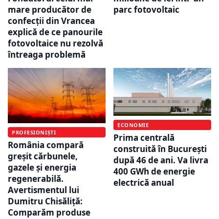
mare producător de
parc fotovoltaic
confecții din Vrancea
explică de ce panourile
fotovoltaice nu rezolvă
întreaga problemă
ECONOMIE
PROFESIONIȘTI
Prima centrală
România compară
construită în București
greșit cărbunele,
după 46 de ani. Va livra
gazele și energia
400 GWh de energie
regenerabilă.
electrică anual
Avertismentul lui
Dumitru Chisăliță:
Comparăm produse