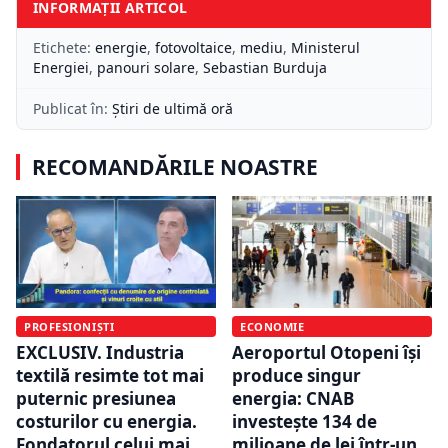
INFORMAȚII ARTICOL
Etichete:
energie
,
fotovoltaice
,
mediu
,
Ministerul
Energiei
,
panouri solare
,
Sebastian Burduja
Publicat în:
Știri de ultimă oră
RECOMANDĂRILE NOASTRE
PROFESIONIȘTI
ECONOMIE
EXCLUSIV. Industria
Aeroportul Otopeni își
textilă resimte tot mai
produce singur
puternic presiunea
energia: CNAB
costurilor cu energia.
investește 134 de
Fondatorul celui mai
milioane de lei într-un