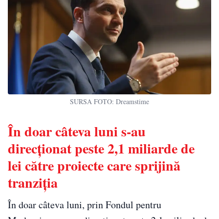
SURSA FOTO: Dreamstime
În doar câteva luni s-au
direcționat peste 2,1 miliarde de
lei către proiecte care sprijină
tranziția
În doar câteva luni, prin Fondul pentru