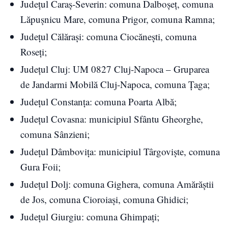
Județul Caraș-Severin: comuna Dalboșeț, comuna
Lăpușnicu Mare, comuna Prigor, comuna Ramna;
Județul Călărași: comuna Ciocănești, comuna
Roseți;
Județul Cluj: UM 0827 Cluj-Napoca – Gruparea
de Jandarmi Mobilă Cluj-Napoca, comuna Țaga;
Județul Constanța: comuna Poarta Albă;
Județul Covasna: municipiul Sfântu Gheorghe,
comuna Sânzieni;
Județul Dâmbovița: municipiul Târgoviște, comuna
Gura Foii;
Județul Dolj: comuna Gighera, comuna Amărăștii
de Jos, comuna Cioroiași, comuna Ghidici;
Județul Giurgiu: comuna Ghimpați;