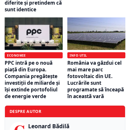
diferite și pretindem că
sunt identice
ECONOMIE
INFO UTIL
PPC intră pe o nouă
România va găzdui cel
piață din Europa.
mai mare parc
Compania pregătește
fotovoltaic din UE.
investiții de miliarde și
Lucrările sunt
își extinde portofoliul
programate să înceapă
de energie verde
în această vară
DESPRE AUTOR
Leonard Bădilă