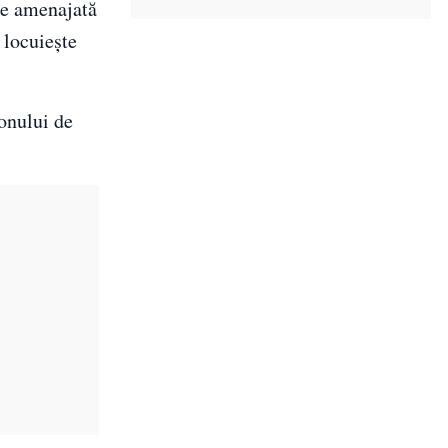
ste amenajată
 locuieşte
lonului de