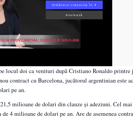
Următorul videoclip în 3
Anulează
pe locul doi ca venituri după Cristiano Ronaldo printre 
 nou contract cu Barcelona, jucătorul argentinian este 
lari pe an.
v 21,5 milioane de dolari din clauze şi adeziuni. Cel ma
ma de 4 milioane de dolari pe an. Are de asemenea contr