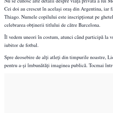
Nu se cunosc alte detalii despre viaţa privată a lui 
Cei doi au crescut în acelaşi oraş din Argentina, iar 
Thiago. Numele copilului este inscripţionat pe ghetel
celebrarea obţinerii titlului de către Barcelona.
Îl vedem uneori în costum, atunci când participă la v
iubitor de fotbal.
Spre deosebire de alţi atleţi din timpurile noastre, L
pentru a-şi îmbunătăţi imaginea publică. Tocmai într-