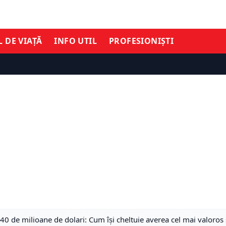
L DE VIAȚĂ
INFO UTIL
PROFESIONIȘTI
0 de milioane de dolari: Cum îşi cheltuie averea cel mai valoros