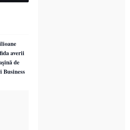
ilioane
fida averii
mașină de
ri Business