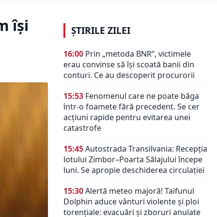
 îşi
ȘTIRILE ZILEI
16:00
Prin „metoda BNR”, victimele
erau convinse să își scoată banii din
conturi. Ce au descoperit procurorii
15:53
Fenomenul care ne poate băga
într-o foamete fără precedent. Se cer
acțiuni rapide pentru evitarea unei
catastrofe
15:45
Autostrada Transilvania: Recepția
lotului Zimbor–Poarta Sălajului începe
luni. Se apropie deschiderea circulației
15:30
Alertă meteo majoră! Taifunul
Dolphin aduce vânturi violente și ploi
torențiale: evacuări și zboruri anulate