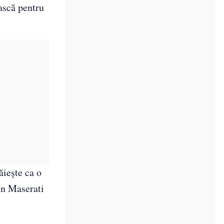
ască pentru
ăieşte ca o
un Maserati