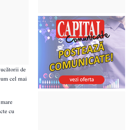
jucătorii de
acum cel mai
i mare
acte cu