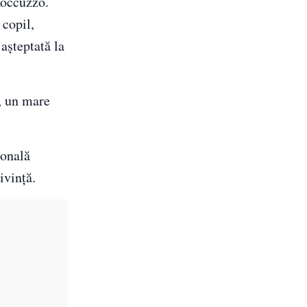
Roccuzzo.
 copil,
aşteptată la
c, un mare
sonală
ivinţă.