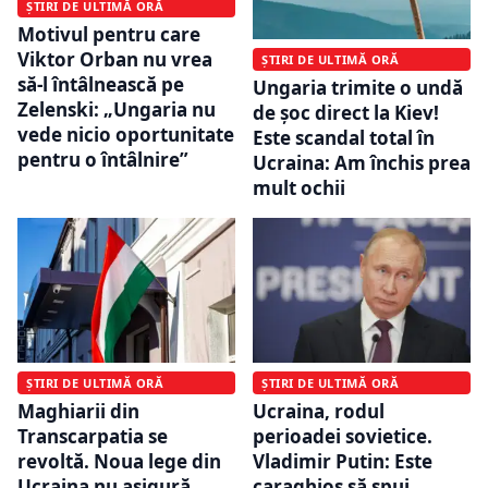
ȘTIRI DE ULTIMĂ ORĂ
Motivul pentru care
Viktor Orban nu vrea
ȘTIRI DE ULTIMĂ ORĂ
să-l întâlnească pe
Ungaria trimite o undă
Zelenski: „Ungaria nu
de șoc direct la Kiev!
vede nicio oportunitate
Este scandal total în
pentru o întâlnire”
Ucraina: Am închis prea
mult ochii
ȘTIRI DE ULTIMĂ ORĂ
ȘTIRI DE ULTIMĂ ORĂ
Maghiarii din
Ucraina, rodul
Transcarpatia se
perioadei sovietice.
revoltă. Noua lege din
Vladimir Putin: Este
Ucraina nu asigură
caraghios să spui