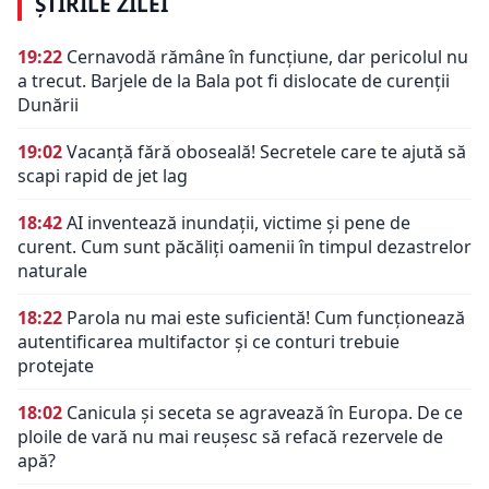
ȘTIRILE ZILEI
19:22
Cernavodă rămâne în funcțiune, dar pericolul nu
a trecut. Barjele de la Bala pot fi dislocate de curenții
Dunării
19:02
Vacanță fără oboseală! Secretele care te ajută să
scapi rapid de jet lag
18:42
AI inventează inundații, victime și pene de
curent. Cum sunt păcăliți oamenii în timpul dezastrelor
naturale
18:22
Parola nu mai este suficientă! Cum funcționează
autentificarea multifactor și ce conturi trebuie
protejate
18:02
Canicula și seceta se agravează în Europa. De ce
ploile de vară nu mai reușesc să refacă rezervele de
apă?