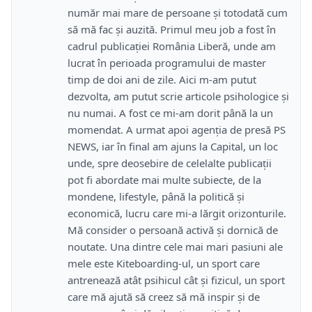
număr mai mare de persoane și totodată cum
să mă fac și auzită. Primul meu job a fost în
cadrul publicației România Liberă, unde am
lucrat în perioada programului de master
timp de doi ani de zile. Aici m-am putut
dezvolta, am putut scrie articole psihologice și
nu numai. A fost ce mi-am dorit până la un
momendat. A urmat apoi agenția de presă PS
NEWS, iar în final am ajuns la Capital, un loc
unde, spre deosebire de celelalte publicații
pot fi abordate mai multe subiecte, de la
mondene, lifestyle, până la politică și
economică, lucru care mi-a lărgit orizonturile.
Mă consider o persoană activă și dornică de
noutate. Una dintre cele mai mari pasiuni ale
mele este Kiteboarding-ul, un sport care
antrenează atât psihicul cât și fizicul, un sport
care mă ajută să creez să mă inspir și de