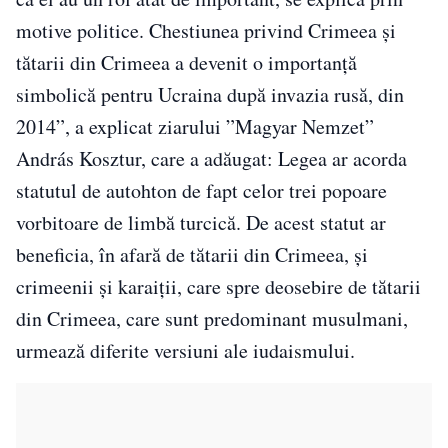
motive politice. Chestiunea privind Crimeea și
tătarii din Crimeea a devenit o importanță
simbolică pentru Ucraina după invazia rusă, din
2014”, a explicat ziarului ”Magyar Nemzet”
András Kosztur, care a adăugat: Legea ar acorda
statutul de autohton de fapt celor trei popoare
vorbitoare de limbă turcică. De acest statut ar
beneficia, în afară de tătarii din Crimeea, și
crimeenii și karaiții, care spre deosebire de tătarii
din Crimeea, care sunt predominant musulmani,
urmează diferite versiuni ale iudaismului.