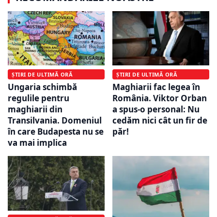
ȘTIRI DE ULTIMĂ ORĂ
ȘTIRI DE ULTIMĂ ORĂ
Ungaria schimbă
Maghiarii fac legea în
regulile pentru
România. Viktor Orban
maghiarii din
a spus-o personal: Nu
Transilvania. Domeniul
cedăm nici cât un fir de
în care Budapesta nu se
păr!
va mai implica