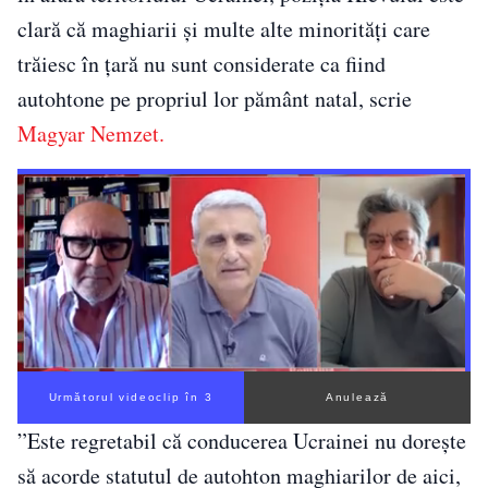
clară că maghiarii și multe alte minorități care
trăiesc în țară nu sunt considerate ca fiind
autohtone pe propriul lor pământ natal, scrie
Magyar Nemzet.
Următorul videoclip în 2
Anulează
”Este regretabil că conducerea Ucrainei nu dorește
să acorde statutul de autohton maghiarilor de aici,