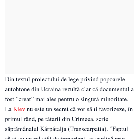
Din textul proiectului de lege privind popoarele
autohtone din Ucraina rezultă clar că documentul a
fost ”creat” mai ales pentru o singură minoritate.
La
Kiev
nu este un secret că vor să îi favorizeze, în
primul rând, pe tătarii din Crimeea, scrie
săptămânalul Kárpátalja (Transcarpatia). ”Faptul
că ei au un rol atât de important, se explică prin