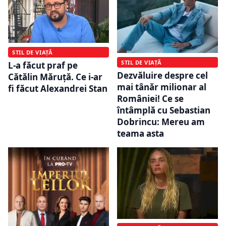
STIL DE VIAȚĂ
STIL DE VIAȚĂ
L-a făcut praf pe
Dezvăluire despre cel
Cătălin Măruță. Ce i-ar
mai tânăr milionar al
fi făcut Alexandrei Stan
României! Ce se
întâmplă cu Sebastian
Dobrincu: Mereu am
teama asta