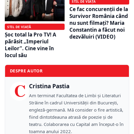
STIL DE VIAȚĂ
Ce fac concurenții de la
Survivor România când
nu sunt filmați? Maria
STIL DE VIAȚĂ
Constantin a făcut noi
Șoc total la Pro TV! A
dezvăluiri (VIDEO)
părăsit „Imperiul
Leilor”. Cine vine în
locul său
DESPRE AUTOR
C
Cristina Pastia
Am terminat Facultatea de Limbi și Literaturi
Străine în cadrul Universității din București,
engleză-germană. Mă consider o fire artistică,
fiind dintotdeauna atrasă de poezie și de
teatru. Colaborarea cu Capital am început-o în
toamna anului 2022.