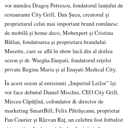
vor număra Dragoș Petrescu, fondatorul lanțului de
restaurante City Grill, Dan Șucu, creatorul și
proprietarul celui mai important brand românesc
de mobilă și home deco, Mobexpert și Cristina
Bâtlan, fondatoarea și proprietara brandului
Musette, care se află în show încă din al doilea
sezon și dr. Wargha Enayati, fondatorul rețelei
private Regina Maria și al Enayati Medical City.
În acest sezon al emisiunii „Imperiul Leilor” își
vor face debutul Daniel Mischie, CEO City Grill,
Mircea Căpățînă, cofondator & director de
marketing SmartBill, Felix Pătrășcanu, proprietar
Fan Courier și Răzvan Raț, un celebru fost fotbalist