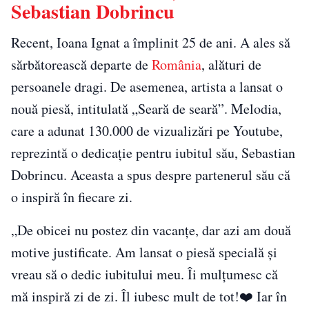
Sebastian Dobrincu
Recent, Ioana Ignat a împlinit 25 de ani. A ales să
sărbătorească departe de
România
, alături de
persoanele dragi. De asemenea, artista a lansat o
nouă piesă, intitulată „Seară de seară”. Melodia,
care a adunat 130.000 de vizualizări pe Youtube,
reprezintă o dedicație pentru iubitul său, Sebastian
Dobrincu. Aceasta a spus despre partenerul său că
o inspiră în fiecare zi.
„De obicei nu postez din vacanțe, dar azi am două
motive justificate. Am lansat o piesă specială și
vreau să o dedic iubitului meu. Îi mulțumesc că
mă inspiră zi de zi. Îl iubesc mult de tot!❤️‍ Iar în