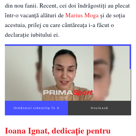
din nou fanii. Recent, cei doi îndrăgostiți au plecat
într-o vacanță alături de
Marius Moga
și de soția
acestuia, prilej cu care cântăreața i-a făcut o
declarație iubitului ei.
Următorul videoclip în 3
Anulează
Ioana Ignat, dedicație pentru