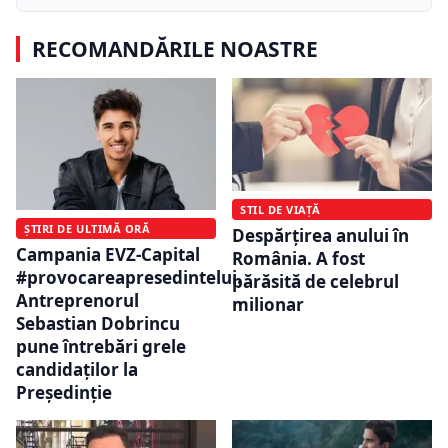
RECOMANDĂRILE NOASTRE
STIL DE VIAȚĂ
ȘTIRI DE ULTIMĂ ORĂ
Despărțirea anului în
Campania EVZ-Capital
România. A fost
#provocareapresedintelui.
părăsită de celebrul
Antreprenorul
milionar
Sebastian Dobrincu
pune întrebări grele
candidaților la
Președinție