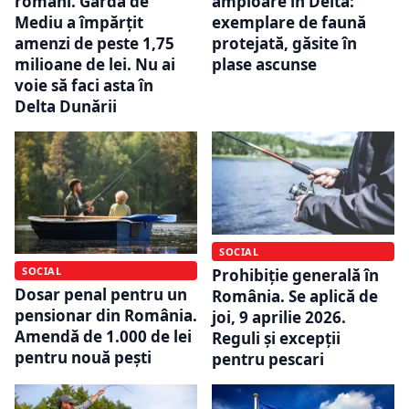
români. Garda de
amploare în Deltă:
Mediu a împărțit
exemplare de faună
amenzi de peste 1,75
protejată, găsite în
milioane de lei. Nu ai
plase ascunse
voie să faci asta în
Delta Dunării
SOCIAL
SOCIAL
Prohibiție generală în
Dosar penal pentru un
România. Se aplică de
pensionar din România.
joi, 9 aprilie 2026.
Amendă de 1.000 de lei
Reguli și excepții
pentru nouă pești
pentru pescari