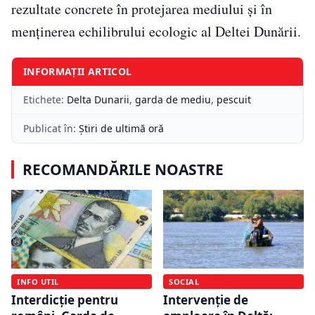
rezultate concrete în protejarea mediului și în
menținerea echilibrului ecologic al Deltei Dunării.
INFORMAȚII ARTICOL
Etichete:
Delta Dunarii
,
garda de mediu
,
pescuit
Publicat în:
Știri de ultimă oră
RECOMANDĂRILE NOASTRE
INFO UTIL
SOCIAL
Interdicție pentru
Intervenție de