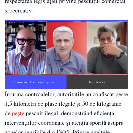
respectarea legislației privind pescuitul comercial
și recreativ.
Următorul videoclip în 2
Anulează
În urma controalelor, autoritățile au confiscat peste
1,5 kilometri de plase ilegale și 50 de kilograme
de
pește
pescuit ilegal, demonstrând eficiența
intervențiilor coordonate și atenția sporită asupra
zonelor sensibile din Deltă. Printre uneltele