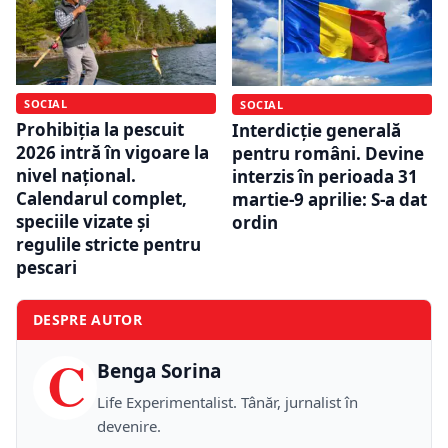
SOCIAL
SOCIAL
Prohibiția la pescuit
Interdicție generală
2026 intră în vigoare la
pentru români. Devine
nivel național.
interzis în perioada 31
Calendarul complet,
martie-9 aprilie: S-a dat
speciile vizate și
ordin
regulile stricte pentru
pescari
DESPRE AUTOR
C
Benga Sorina
Life Experimentalist. Tânăr, jurnalist în
devenire.