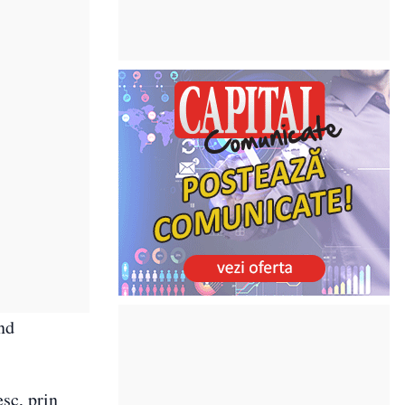
ind
esc, prin