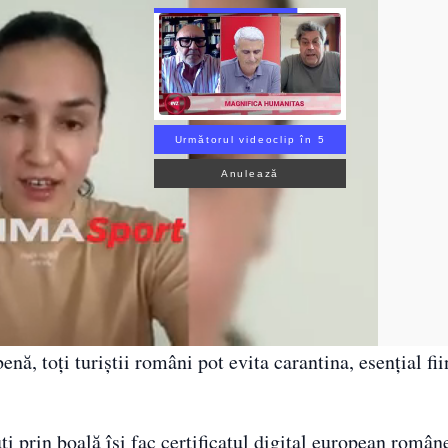
Următorul videoclip în 3
Anulează
enă, toți turiștii români pot evita carantina, esențial fi
i prin boală își fac certificatul digital european român