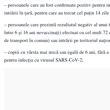
– persoanele care au fost confirmate pozitiv pentru i
intrării în țară, pentru care au trecut cel puțin 14 zile
– persoanele care prezintă rezultatul negativ al unu
între 6 și 16 ani nevaccinați) efectuat cu cel mult 72
de transport în comun) sau intrării pe teritoriul națio
– copiii cu vârsta mai mică sau egală de 6 ani, fără a
pentru infecția cu virusul SARS-CoV-2;