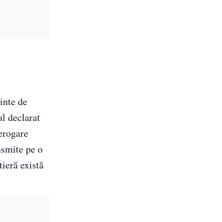
ainte de
ul declarat
derogare
nsmite pe o
tieră există