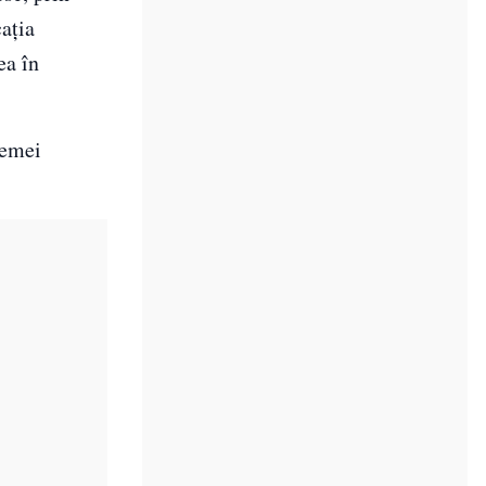
cația
ea în
hemei