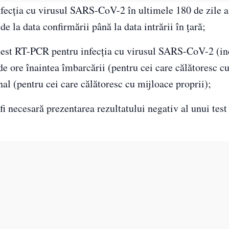
nfecția cu virusul SARS-CoV-2 în ultimele 180 de zile a
 de la data confirmării până la data intrării în țară;
i test RT-PCR pentru infecția cu virusul SARS-CoV-2 (in
 de ore înaintea îmbarcării (pentru cei care călătoresc c
nal (pentru cei care călătoresc cu mijloace proprii);
 fi necesară prezentarea rezultatului negativ al unui te