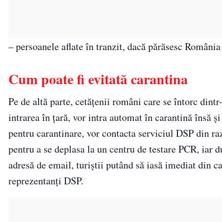
– persoanele aflate în tranzit, dacă părăsesc România î
Cum poate fi evitată carantina
Pe de altă parte, cetățenii români care se întorc dintr
intrarea în țară, vor intra automat în carantină însă ș
pentru carantinare, vor contacta serviciul DSP din raz
pentru a se deplasa la un centru de testare PCR, iar d
adresă de email, turiștii putând să iasă imediat din car
reprezentanți DSP.