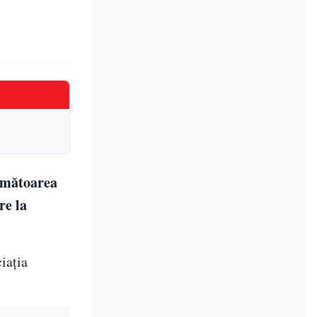
următoarea
re la
iația