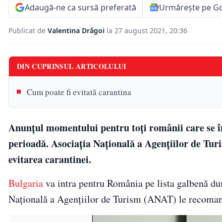
Adaugă-ne ca sursă preferată
Urmărește pe G
Publicat de
Valentina Drăgoi
la 27 august 2021, 20:36
DIN CUPRINSUL ARTICOLULUI
Cum poate fi evitată carantina
Anunțul momentului pentru toți românii care se î
perioadă. Asociația Națională a Agențiilor de Tur
evitarea carantinei.
Bulgaria
va intra pentru România pe lista galbenă dum
Națională a Agențiilor de Turism (ANAT) le recomand