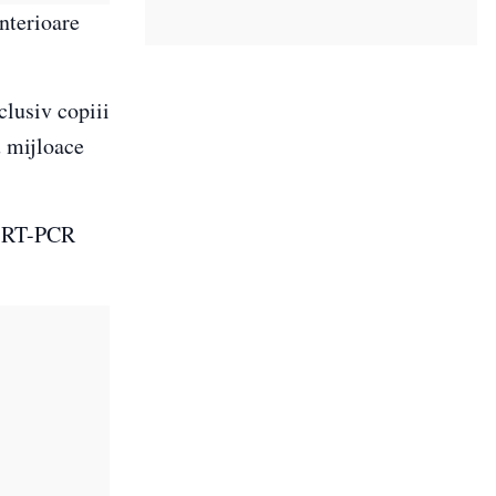
nterioare
clusiv copiii
u mijloace
st RT-PCR