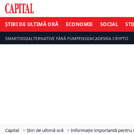
ȘTIRI DE ULTIMĂ ORĂ
ECONOMIE
SOCIAL
STI
SMARTDIGI
ALTERNATIVE FĂRĂ FUM
PENSII
ACADEMIA CRYPTO
Capital
>
Știri de ultimă oră
>
Informație importantă pentru r