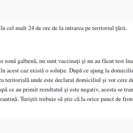
n cel mult 24 de ore de la intrarea pe teritoriul țării.
-o zonă galbenă, nu sunt vaccinați și nu au făcut test în
i în acest caz există o soluție. După ce ajung la domicili
a teritorială unde este declarat domiciliul și vor cere 
upă ce au primit rezultatul și este negativ, acesta se tra
antină. Turiștii trebuie să știe că la orice punct de fron