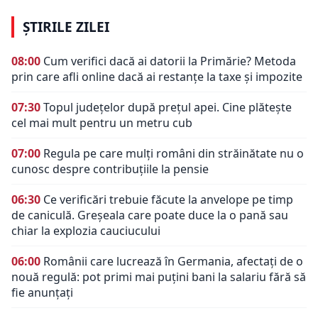
ȘTIRILE ZILEI
08:00
Cum verifici dacă ai datorii la Primărie? Metoda
prin care afli online dacă ai restanțe la taxe și impozite
07:30
Topul județelor după prețul apei. Cine plătește
cel mai mult pentru un metru cub
07:00
Regula pe care mulți români din străinătate nu o
cunosc despre contribuțiile la pensie
06:30
Ce verificări trebuie făcute la anvelope pe timp
de caniculă. Greșeala care poate duce la o pană sau
chiar la explozia cauciucului
06:00
Românii care lucrează în Germania, afectați de o
nouă regulă: pot primi mai puțini bani la salariu fără să
fie anunțați