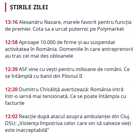
ȘTIRILE ZILEI
13:16
Alexandru Nazare, marele favorit pentru funcția
de premier. Cota sa a urcat puternic pe Polymarket
12:58
Aproape 10.000 de firme și-au suspendat
activitatea în România. Domeniile în care antreprenorii
au tras cel mai des obloanele
12:39
ASF vine cu vești pentru milioane de români. Ce
se întâmplă cu banii din Pilonul II
12:20
Dumitru Chisăliță avertizează: România intră
într-o iarnă mai tensionată. Ce se poate întâmpla cu
facturile
12:02
Reacție după atacul asupra ambulanței din Cluj.
DSU: „Violența împotriva celor care vin să salveze vieți
este inacceptabilă”