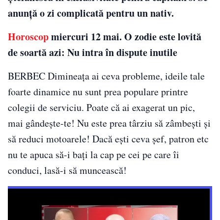
anunță o zi complicată pentru un nativ.
Horoscop
miercuri 12 mai. O zodie este lovită
de soartă azi: Nu intra în dispute inutile
BERBEC Dimineaţa ai ceva probleme, ideile tale
foarte dinamice nu sunt prea populare printre
colegii de serviciu. Poate că ai exagerat un pic,
mai gândeşte-te! Nu este prea târziu să zâmbești și
să reduci motoarele! Dacă ești ceva șef, patron etc
nu te apuca să-i bați la cap pe cei pe care îi
conduci, lasă-i să muncească!