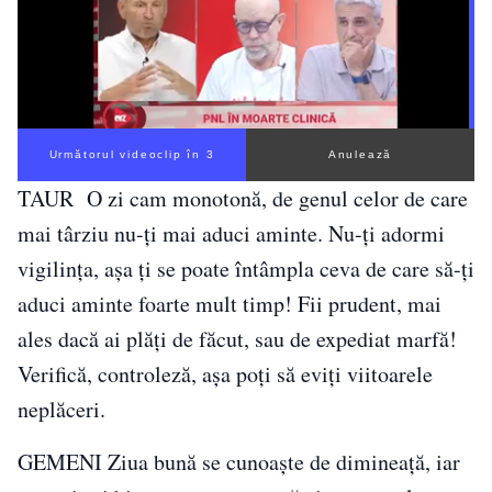
Următorul videoclip în 2
Anulează
TAUR O zi cam monotonă, de genul celor de care
mai târziu nu-ţi mai aduci aminte. Nu-ţi adormi
vigilinţa, așa ţi se poate întâmpla ceva de care să-ţi
aduci aminte foarte mult timp! Fii prudent, mai
ales dacă ai plăți de făcut, sau de expediat marfă!
Verifică, controleză, așa poți să eviți viitoarele
neplăceri.
GEMENI Ziua bună se cunoaşte de dimineaţă, iar