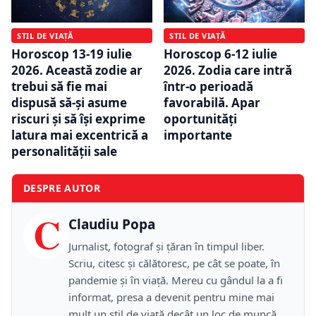
STIL DE VIAȚĂ
STIL DE VIAȚĂ
Horoscop 13-19 iulie
Horoscop 6-12 iulie
2026. Această zodie ar
2026. Zodia care intră
trebui să fie mai
într-o perioadă
dispusă să-și asume
favorabilă. Apar
riscuri și să își exprime
oportunități
latura mai excentrică a
importante
personalității sale
DESPRE AUTOR
C
Claudiu Popa
Jurnalist, fotograf și țăran în timpul liber.
Scriu, citesc și călătoresc, pe cât se poate, în
pandemie și în viață. Mereu cu gândul la a fi
informat, presa a devenit pentru mine mai
mult un stil de viață decât un loc de muncă.