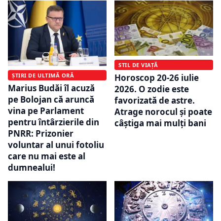
STIL DE VIAȚĂ
ȘTIRI DE ULTIMĂ ORĂ
Horoscop 20-26 iulie
Marius Budăi îl acuză
2026. O zodie este
pe Bolojan că aruncă
favorizată de astre.
vina pe Parlament
Atrage norocul și poate
pentru întârzierile din
câștiga mai mulți bani
PNRR: Prizonier
voluntar al unui fotoliu
care nu mai este al
dumnealui!