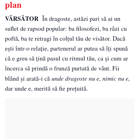
plan
VĂRSĂTOR
În dragoste, astăzi pari să ai un
suflet de rapsod popular: ba filosofezi, ba râzi cu
poftă, ba te retragi în colțul tău de visător. Dacă
ești într-o relație, partenerul ar putea să îți spună
că e greu să țină pasul cu ritmul tău, ca și cum ar
încerca să prindă o frunză purtată de vânt. Fii
blând și arată-i că
unde dragoste nu e, nimic nu e,
dar unde e, merită să fie prețuită.