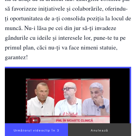
să favorizeze inițiativele și colaborările, oferindu-
ți oportunitatea de a-ți consolida poziția la locul de
muncă. Nu-i lăsa pe cei din jur să-ți invadeze
gândurile cu ideile și interesele lor, pune-te tu pe
primul plan, căci nu-ți va face nimeni statuie,
garantez!
Următorul videoclip în 2
Anulează