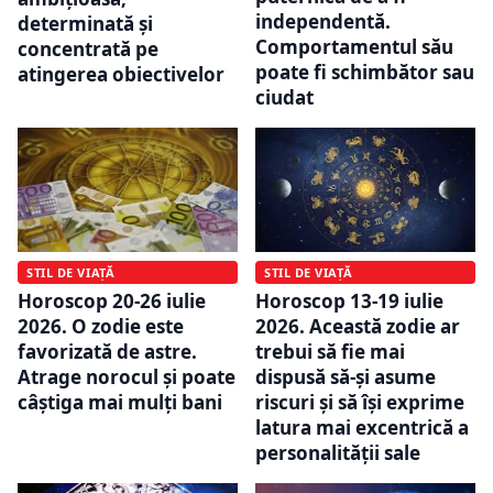
independentă.
determinată și
Comportamentul său
concentrată pe
poate fi schimbător sau
atingerea obiectivelor
ciudat
STIL DE VIAȚĂ
STIL DE VIAȚĂ
Horoscop 20-26 iulie
Horoscop 13-19 iulie
2026. O zodie este
2026. Această zodie ar
favorizată de astre.
trebui să fie mai
Atrage norocul și poate
dispusă să-și asume
câștiga mai mulți bani
riscuri și să își exprime
latura mai excentrică a
personalității sale