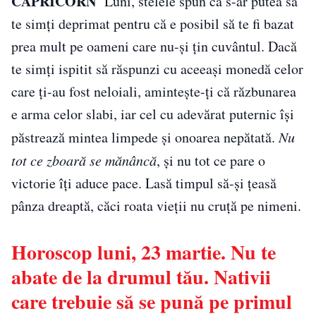
CAPRICORN
Luni, stelele spun că s-ar putea să
te simți deprimat pentru că e posibil să te fi bazat
prea mult pe oameni care nu-şi ţin cuvântul. Dacă
te simți ispitit să răspunzi cu aceeași monedă celor
care ți-au fost neloiali, amintește-ți că răzbunarea
e arma celor slabi, iar cel cu adevărat puternic își
păstrează mintea limpede și onoarea nepătată.
Nu
tot ce zboară se mănâncă
, și nu tot ce pare o
victorie îți aduce pace. Lasă timpul să-și țeasă
pânza dreaptă, căci roata vieții nu cruță pe nimeni.
Horoscop luni, 23 martie. Nu te
abate de la drumul tău. Nativii
care trebuie să se pună pe primul