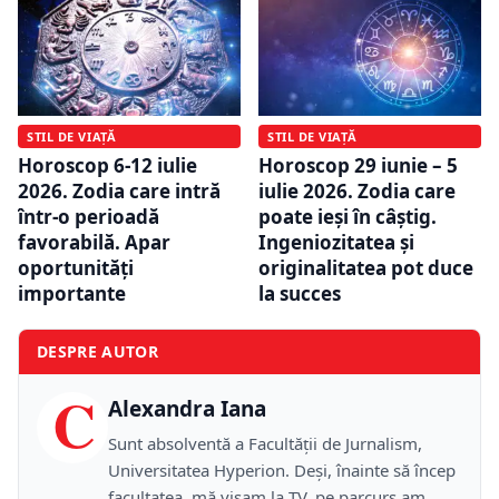
STIL DE VIAȚĂ
STIL DE VIAȚĂ
Horoscop 6-12 iulie
Horoscop 29 iunie – 5
2026. Zodia care intră
iulie 2026. Zodia care
într-o perioadă
poate ieși în câștig.
favorabilă. Apar
Ingeniozitatea și
oportunități
originalitatea pot duce
importante
la succes
DESPRE AUTOR
C
Alexandra Iana
Sunt absolventă a Facultății de Jurnalism,
Universitatea Hyperion. Deși, înainte să încep
facultatea, mă visam la TV, pe parcurs am