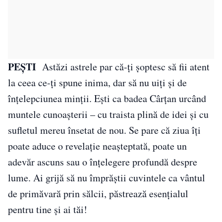
PEŞTI
Astăzi astrele par că-ți șoptesc să fii atent
la ceea ce-ți spune inima, dar să nu uiți și de
înțelepciunea minții. Ești ca badea Cârțan urcând
muntele cunoașterii – cu traista plină de idei și cu
sufletul mereu însetat de nou. Se pare că ziua îți
poate aduce o revelație neașteptată, poate un
adevăr ascuns sau o înțelegere profundă despre
lume. Ai grijă să nu împrăștii cuvintele ca vântul
de primăvară prin sălcii, păstrează esențialul
pentru tine și ai tăi!