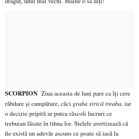
drăguț, unul mai vechi. Mâine o să uiți!
SCORPION
Ziua aceasta de luni pare ca îți cere
răbdare și cumpătare, căci
graba strică treaba,
iar
o decizie pripită ar putea răscoli lucruri ce
trebuiau lăsate în tihna lor. Stelele avertizează că
fie există un adevăr ascuns ce poate să iasă la