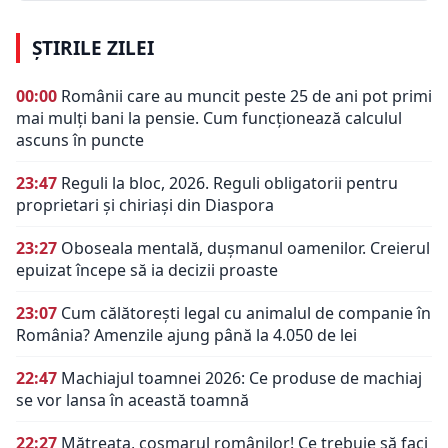
ȘTIRILE ZILEI
00:00
Românii care au muncit peste 25 de ani pot primi
mai mulți bani la pensie. Cum funcționează calculul
ascuns în puncte
23:47
Reguli la bloc, 2026. Reguli obligatorii pentru
proprietari și chiriași din Diaspora
23:27
Oboseala mentală, dușmanul oamenilor. Creierul
epuizat începe să ia decizii proaste
23:07
Cum călătorești legal cu animalul de companie în
România? Amenzile ajung până la 4.050 de lei
22:47
Machiajul toamnei 2026: Ce produse de machiaj
se vor lansa în această toamnă
22:27
Mătreața, coșmarul românilor! Ce trebuie să faci