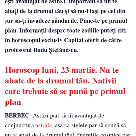
ești avantajat de astre.E important să nu te
abați de la drumul tău și să nu-i lași pe cei din
jur să-ți invadeze gândurile. Pune-te pe primul
plan. Informații despre toate zodiile puteți citi
în horoscopul exclusiv Capital oferit de către
profesorul Radu Ștefănescu.
Horoscop luni, 23 martie. Nu te
abate de la drumul tău. Nativii
care trebuie să se pună pe primul
plan
BERBEC
Astăzi pari să fii avantajat de
conjunctura
astrală
, așa că stelele par să spună să
nu te abați de la drumul tău! Energiile cosmice par