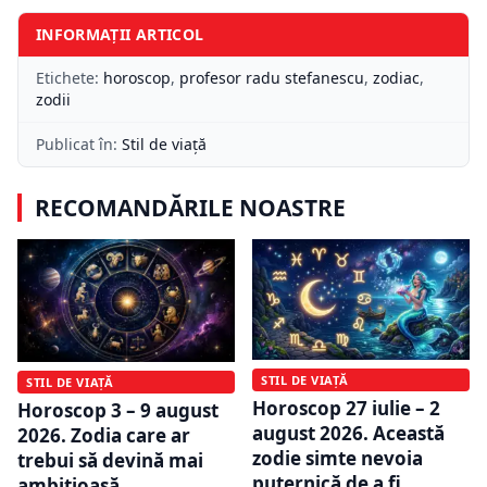
INFORMAȚII ARTICOL
Etichete:
horoscop
,
profesor radu stefanescu
,
zodiac
,
zodii
Publicat în:
Stil de viață
RECOMANDĂRILE NOASTRE
STIL DE VIAȚĂ
STIL DE VIAȚĂ
Horoscop 27 iulie – 2
Horoscop 3 – 9 august
august 2026. Această
2026. Zodia care ar
zodie simte nevoia
trebui să devină mai
puternică de a fi
ambițioasă,