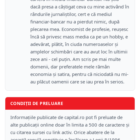
dacă presa a câștigat ceva cu mine activând în
rândurile jurnaliștilor, cert e că mediul
financiar-bancar nu a pierdut nimic, după
plecarea mea. Economist de profesie, reușesc
încă să privesc mass media ca pe un hobby, e
adevărat, plătit, în ciuda numeroaselor și
amplelor schimbări care au avut loc în ultimii
zece ani - cel puțin. Am scris pe mai multe
domenii, dar preferatele mele rămân
economia și satira, pentru că niciodată nu mi-
au plăcut oamenii care se iau prea în serios.
CONDIȚII DE PRELUARE
Informațiile publicate de capital.ro pot fi preluate de
alte publicații online doar în limita a 500 de caractere și
cu citarea sursei cu link activ. Orice abatere de la
această regulă constituie o încălcare a Legii 8/1996