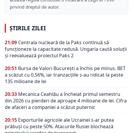
privind dreptul de autor.
ȘTIRILE ZILEI
21:09
Centrala nucleară de la Paks continuă să
funcționeze la capacitate redusă. Ungaria caută soluții
și reevaluează proiectul Paks 2
20:51
Bursa de Valori București a închis pe minus. BET
a scăzut cu 0,56%, iar tranzacțiile s-au ridicat la peste
135 milioane de lei
20:33
Mecanica Ceahlău a încheiat primul semestru
din 2026 cu pierderi de aproape 4 milioane de lei. Cifra
de afaceri a companiei a scăzut puternic
20:15
Exporturile agricole ale Ucrainei s-ar putea
prăbuși cu peste 50%. Atacurile Rusiei blochează
principalul coridor de transport