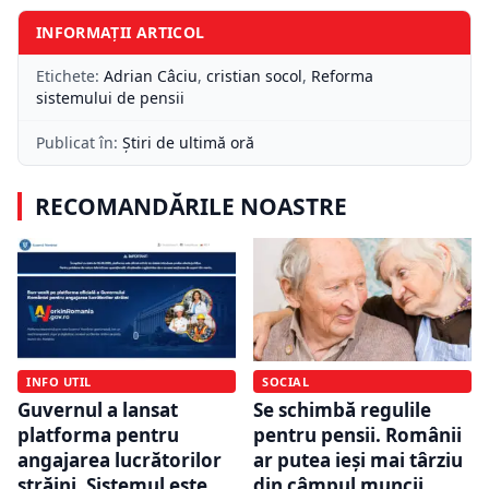
INFORMAȚII ARTICOL
Etichete:
Adrian Câciu
,
cristian socol
,
Reforma
sistemului de pensii
Publicat în:
Știri de ultimă oră
RECOMANDĂRILE NOASTRE
INFO UTIL
SOCIAL
Guvernul a lansat
Se schimbă regulile
platforma pentru
pentru pensii. Românii
angajarea lucrătorilor
ar putea ieși mai târziu
străini. Sistemul este
din câmpul muncii.