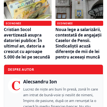
ECONOMIE
ECONOMIE
Cristian Socol
Noua lege a salarizării,
avertizează asupra
contestată de angajații
datoriei publice: În
Caselor de Pensii.
ultimul an, datoria a
Sindicaliștii acuză
crescut cu aproape
diferențe de mii de lei
5.000 de lei pe secundă
pentru aceeași muncă
DESPRE AUTOR
C
Alecsandru Ion
Lucrez de niște ani buni în presă, zonă în care
am intrat de bună-voie și nesilit de nimeni,
împins de pasiune, după ce am renunțat la o
carieră în mediu financiar-bancar. Nu știu