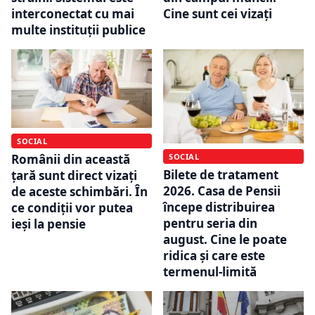
interconectat cu mai
Cine sunt cei vizați
multe instituții publice
SOCIAL
Românii din această
SOCIAL
Bilete de tratament
țară sunt direct vizați
2026. Casa de Pensii
de aceste schimbări. În
începe distribuirea
ce condiții vor putea
pentru seria din
ieși la pensie
august. Cine le poate
ridica și care este
termenul-limită