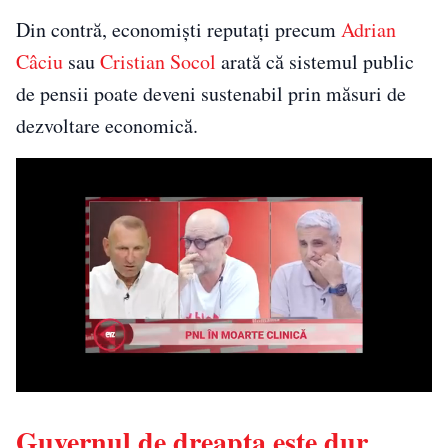
Din contră, economiști reputați precum
Adrian
Câciu
sau
Cristian Socol
arată că sistemul public
de pensii poate deveni sustenabil prin măsuri de
dezvoltare economică.
Guvernul de dreapta este dur