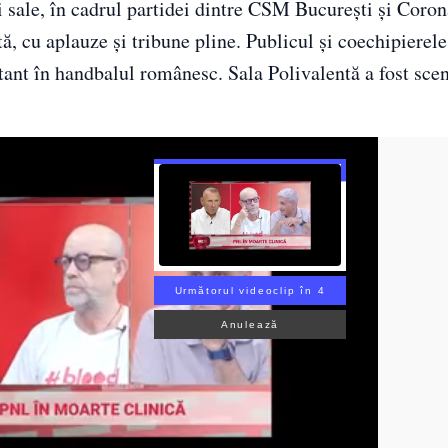
ei sale, în cadrul partidei dintre CSM București și Coro
 cu aplauze și tribune pline. Publicul și coechipierele
tant în handbalul românesc. Sala Polivalentă a fost sce
Următorul videoclip în 2
Anulează