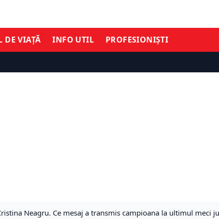
L DE VIAȚĂ
INFO UTIL
PROFESIONIȘTI
 Cristina Neagru. Ce mesaj a transmis campioana la ultimul meci j