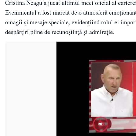
Cristina Neagu a jucat ultimul meci oficial al carier
Evenimentul a fost marcat de o atmosferă emoționantă,
omagii și mesaje speciale, evidențiind rolul ei impor
despărțiri pline de recunoștință și admirație.