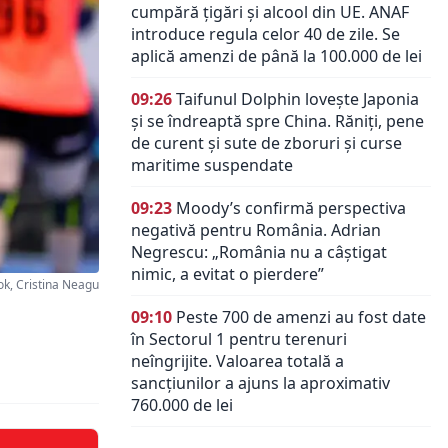
cumpără țigări și alcool din UE. ANAF
introduce regula celor 40 de zile. Se
aplică amenzi de până la 100.000 de lei
09:26
Taifunul Dolphin lovește Japonia
și se îndreaptă spre China. Răniți, pene
de curent și sute de zboruri și curse
maritime suspendate
09:23
Moody’s confirmă perspectiva
negativă pentru România. Adrian
Negrescu: „România nu a câștigat
nimic, a evitat o pierdere”
k, Cristina Neagu
09:10
Peste 700 de amenzi au fost date
în Sectorul 1 pentru terenuri
neîngrijite. Valoarea totală a
sancțiunilor a ajuns la aproximativ
760.000 de lei