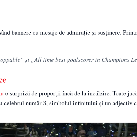
șând bannere cu mesaje de admirație și susținere. Printr
nstoppable” și „All time best goalscorer in Champions L
ce
gu
o surpriză de proporții încă de la încălzire. Toate juc
cu celebrul număr 8, simbolul infinitului și un adjectiv c