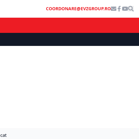
COORDONARE@EVZGROUP.RO
ucat