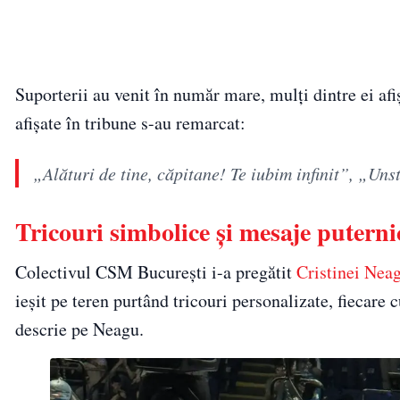
Suporterii au venit în număr mare, mulți dintre ei afi
afișate în tribune s-au remarcat:
„Alături de tine, căpitane! Te iubim infinit”, „U
Tricouri simbolice și mesaje puterni
Colectivul CSM București i-a pregătit
Cristinei Nea
ieșit pe teren purtând tricouri personalizate, fiecare 
descrie pe Neagu.