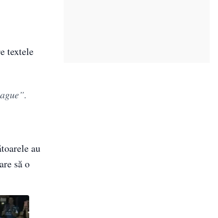
e textele
eague”.
ătoarele au
are să o