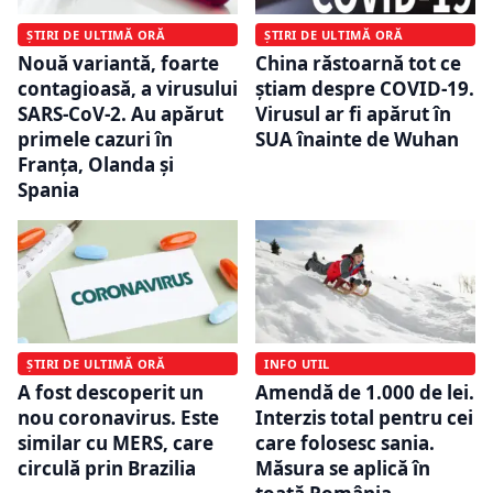
ȘTIRI DE ULTIMĂ ORĂ
ȘTIRI DE ULTIMĂ ORĂ
Nouă variantă, foarte
China răstoarnă tot ce
contagioasă, a virusului
știam despre COVID-19.
SARS-CoV-2. Au apărut
Virusul ar fi apărut în
primele cazuri în
SUA înainte de Wuhan
Franța, Olanda și
Spania
ȘTIRI DE ULTIMĂ ORĂ
INFO UTIL
A fost descoperit un
Amendă de 1.000 de lei.
nou coronavirus. Este
Interzis total pentru cei
similar cu MERS, care
care folosesc sania.
circulă prin Brazilia
Măsura se aplică în