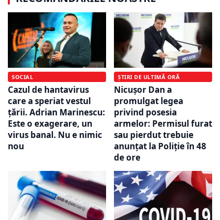
SOCIAL
ȘTIRI DE ULTIMĂ ORĂ
Cazul de hantavirus
Nicușor Dan a
care a speriat vestul
promulgat legea
țării. Adrian Marinescu:
privind posesia
Este o exagerare, un
armelor: Permisul furat
virus banal. Nu e nimic
sau pierdut trebuie
nou
anunțat la Poliție în 48
de ore