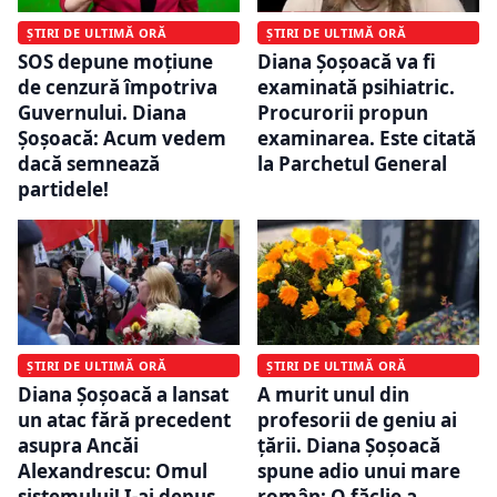
ȘTIRI DE ULTIMĂ ORĂ
ȘTIRI DE ULTIMĂ ORĂ
SOS depune moțiune
Diana Șoșoacă va fi
de cenzură împotriva
examinată psihiatric.
Guvernului. Diana
Procurorii propun
Șoșoacă: Acum vedem
examinarea. Este citată
dacă semnează
la Parchetul General
partidele!
ȘTIRI DE ULTIMĂ ORĂ
ȘTIRI DE ULTIMĂ ORĂ
Diana Șoșoacă a lansat
A murit unul din
un atac fără precedent
profesorii de geniu ai
asupra Ancăi
țării. Diana Șoșoacă
Alexandrescu: Omul
spune adio unui mare
sistemului! I-ai depus
român: O făclie a