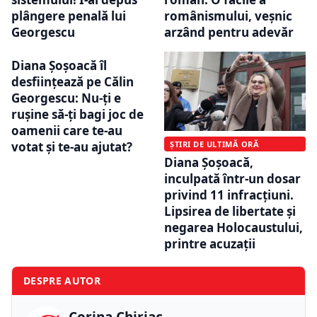
plângere penală lui
românismului, veșnic
Georgescu
arzând pentru adevăr
Diana Șoșoacă îl
desființează pe Călin
Georgescu: Nu-ți e
rușine să-ți bagi joc de
oamenii care te-au
votat și te-au ajutat?
ȘTIRI DE ULTIMĂ ORĂ
Diana Șoșoacă,
inculpată într-un dosar
privind 11 infracțiuni.
Lipsirea de libertate și
negarea Holocaustului,
printre acuzații
DESPRE AUTOR