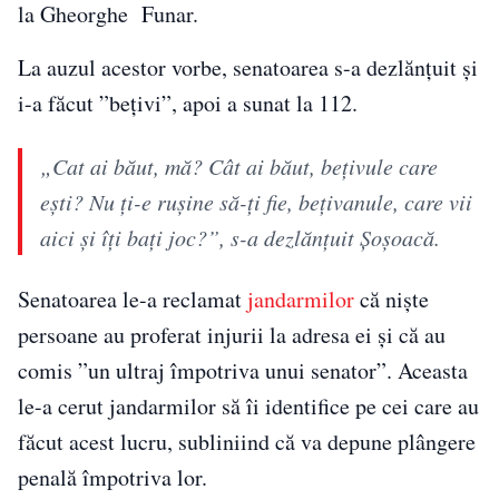
la Gheorghe Funar.
La auzul acestor vorbe, senatoarea s-a dezlănțuit și
i-a făcut ”bețivi”, apoi a sunat la 112.
„Cat ai băut, mă? Cât ai băut, bețivule care
ești? Nu ți-e rușine să-ți fie, bețivanule, care vii
aici și îți bați joc?”, s-a dezlănțuit Șoșoacă.
Senatoarea le-a reclamat
jandarmilor
că niște
persoane au proferat injurii la adresa ei și că au
comis ”un ultraj împotriva unui senator”. Aceasta
le-a cerut jandarmilor să îi identifice pe cei care au
făcut acest lucru, subliniind că va depune plângere
penală împotriva lor.