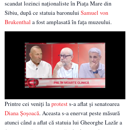
scandat lozinci naționaliste în Piața Mare din
Sibiu, după ce statuia baronului
Samuel von
Brukenthal
a fost amplasată în fața muzeului.
Printre cei veniți la
protest
s-a aflat și senatoarea
Diana Șoșoacă
. Aceasta s-a enervat peste măsură
atunci când a aflat că statuia lui Gheorghe Lazăr a