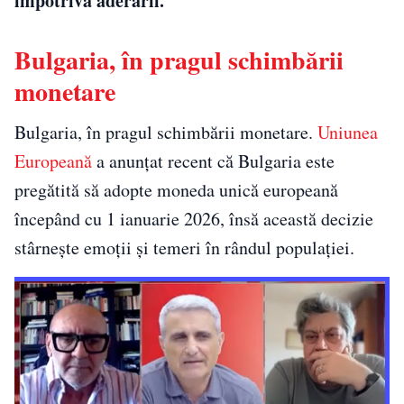
împotriva aderării.
Bulgaria, în pragul schimbării
monetare
Bulgaria, în pragul schimbării monetare.
Uniunea
Europeană
a anunțat recent că Bulgaria este
pregătită să adopte moneda unică europeană
începând cu 1 ianuarie 2026, însă această decizie
stârnește emoții și temeri în rândul populației.