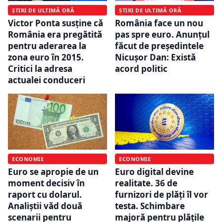
ȘTIRI DE ULTIMĂ ORĂ
ȘTIRI DE ULTIMĂ ORĂ
Victor Ponta susține că
România face un nou
România era pregătită
pas spre euro. Anunțul
pentru aderarea la
făcut de președintele
zona euro în 2015.
Nicușor Dan: Există
Critici la adresa
acord politic
actualei conduceri
ECONOMIE
ECONOMIE
Euro se apropie de un
Euro digital devine
moment decisiv în
realitate. 36 de
raport cu dolarul.
furnizori de plăți îl vor
Analiștii văd două
testa. Schimbare
scenarii pentru
majoră pentru plățile