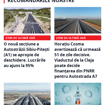
RECOMANDĂRILE NOASTRE
ȘTIRI DE ULTIMĂ ORĂ
ȘTIRI DE ULTIMĂ ORĂ
O nouă secțiune a
Horațiu Cosma
Autostrăzii Sibiu-Pitești
avertizează că urmează
(A1) se apropie de
51 de zile decisive.
deschidere. Lucrările
Viaductul de la Cleja
au ajuns la 95%
poate decide
finanțarea din PNRR
pentru Autostrada A7