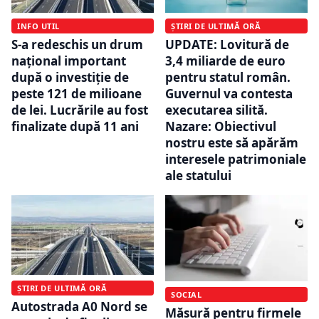
INFO UTIL
ȘTIRI DE ULTIMĂ ORĂ
S-a redeschis un drum
UPDATE: Lovitură de
național important
3,4 miliarde de euro
după o investiție de
pentru statul român.
peste 121 de milioane
Guvernul va contesta
de lei. Lucrările au fost
executarea silită.
finalizate după 11 ani
Nazare: Obiectivul
nostru este să apărăm
interesele patrimoniale
ale statului
ȘTIRI DE ULTIMĂ ORĂ
SOCIAL
Autostrada A0 Nord se
Măsură pentru firmele