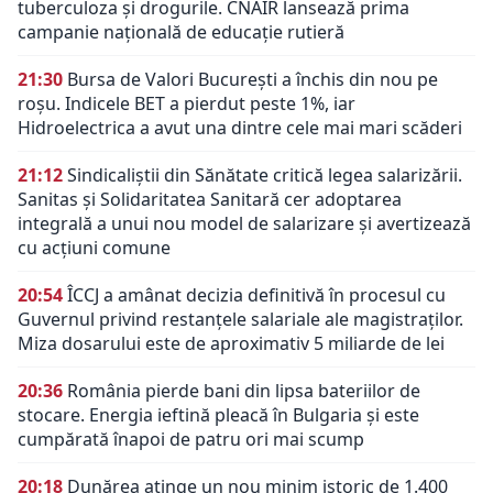
tuberculoza și drogurile. CNAIR lansează prima
campanie națională de educație rutieră
21:30
Bursa de Valori București a închis din nou pe
roșu. Indicele BET a pierdut peste 1%, iar
Hidroelectrica a avut una dintre cele mai mari scăderi
21:12
Sindicaliștii din Sănătate critică legea salarizării.
Sanitas și Solidaritatea Sanitară cer adoptarea
integrală a unui nou model de salarizare și avertizează
cu acțiuni comune
20:54
ÎCCJ a amânat decizia definitivă în procesul cu
Guvernul privind restanțele salariale ale magistraților.
Miza dosarului este de aproximativ 5 miliarde de lei
20:36
România pierde bani din lipsa bateriilor de
stocare. Energia ieftină pleacă în Bulgaria și este
cumpărată înapoi de patru ori mai scump
20:18
Dunărea atinge un nou minim istoric de 1.400