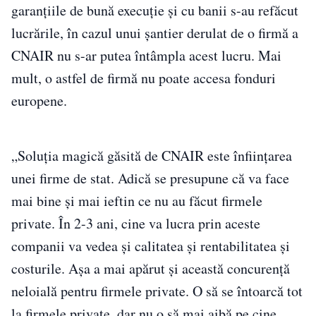
garanţiile de bună execuţie şi cu banii s-au refăcut
lucrările, în cazul unui şantier derulat de o firmă a
CNAIR nu s-ar putea întâmpla acest lucru. Mai
mult, o astfel de firmă nu poate accesa fonduri
europene.
„Soluţia magică găsită de CNAIR este înfiinţarea
unei firme de stat. Adică se presupune că va face
mai bine şi mai ieftin ce nu au făcut firmele
private. În 2-3 ani, cine va lucra prin aceste
companii va vedea şi calitatea şi rentabilitatea şi
costurile. Aşa a mai apărut şi această concurenţă
neloială pentru firmele private. O să se întoarcă tot
la firmele private, dar nu o să mai aibă pe cine