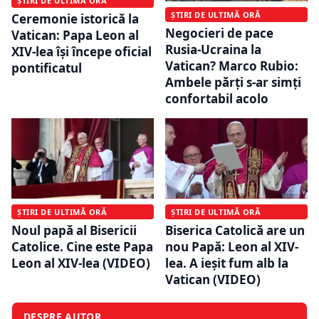
ȘTIRI DE ULTIMĂ ORĂ
ȘTIRI DE ULTIMĂ ORĂ
Ceremonie istorică la
Negocieri de pace
Vatican: Papa Leon al
Rusia-Ucraina la
XIV-lea își începe oficial
Vatican? Marco Rubio:
pontificatul
Ambele părţi s-ar simţi
confortabil acolo
ȘTIRI DE ULTIMĂ ORĂ
ȘTIRI DE ULTIMĂ ORĂ
Noul papă al Bisericii
Biserica Catolică are un
Catolice. Cine este Papa
nou Papă: Leon al XIV-
Leon al XIV-lea (VIDEO)
lea. A ieșit fum alb la
Vatican (VIDEO)
DESPRE AUTOR