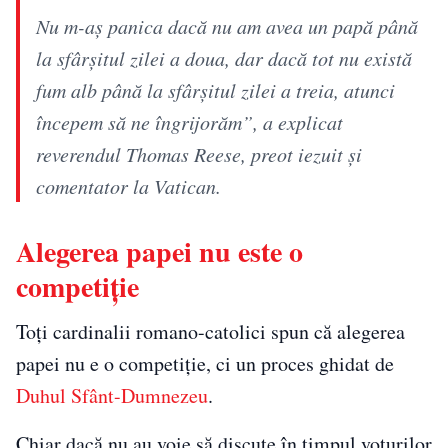
Nu m-aş panica dacă nu am avea un papă până
la sfârşitul zilei a doua, dar dacă tot nu există
fum alb până la sfârşitul zilei a treia, atunci
începem să ne îngrijorăm”, a explicat
reverendul Thomas Reese, preot iezuit şi
comentator la Vatican.
Alegerea papei nu este o
competiție
Toți cardinalii romano-catolici spun că alegerea
papei nu e o competiție, ci un proces ghidat de
Duhul Sfânt-Dumnezeu
.
Chiar dacă nu au voie să discute în timpul voturilor