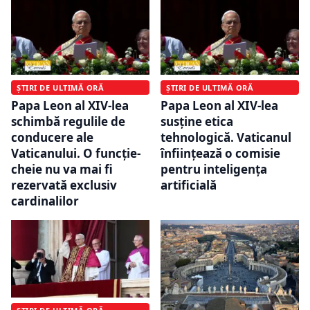
ȘTIRI DE ULTIMĂ ORĂ
ȘTIRI DE ULTIMĂ ORĂ
Papa Leon al XIV-lea
Papa Leon al XIV-lea
schimbă regulile de
susține etica
conducere ale
tehnologică. Vaticanul
Vaticanului. O funcție-
înființează o comisie
cheie nu va mai fi
pentru inteligența
rezervată exclusiv
artificială
cardinalilor