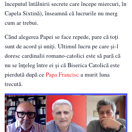
începutul întâlnirii secrete care începe miercuri, în
Capela Sixtină), înseamnă că lucrurile nu merg
cum ar trebui.
Când alegerea Papei se face repede, pare că toți
sunt de acord și uniți. Ultimul lucru pe care și-l
doresc cardinalii romano-catolici este să pară că
nu se înțeleg între ei și că Biserica Catolică este
pierdută după ce
Papa Francisc
a murit luna
trecută.