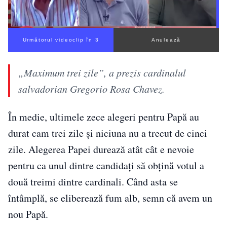
Următorul videoclip în 2
Anulează
„Maximum trei zile”, a prezis cardinalul
salvadorian Gregorio Rosa Chavez.
În medie, ultimele zece alegeri pentru Papă au
durat cam trei zile și niciuna nu a trecut de cinci
zile. Alegerea Papei durează atât cât e nevoie
pentru ca unul dintre candidați să obțină votul a
două treimi dintre cardinali. Când asta se
întâmplă, se eliberează fum alb, semn că avem un
nou Papă.