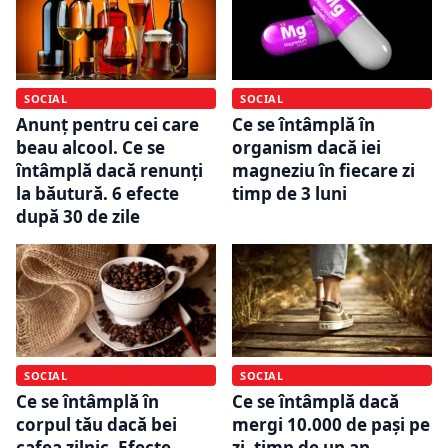
SOCIAL
SOCIAL
Ce se întâmplă în
Anunț pentru cei care
organism dacă iei
beau alcool. Ce se
magneziu în fiecare zi
întâmplă dacă renunți
timp de 3 luni
la băutură. 6 efecte
după 30 de zile
SOCIAL
SOCIAL
Ce se întâmplă în
Ce se întâmplă dacă
corpul tău dacă bei
mergi 10.000 de pași pe
cafea zilnic. Efecte
zi, timp de un an