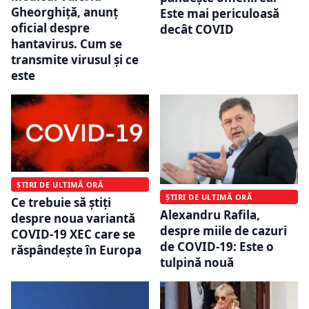
Gheorghiță, anunț
Este mai periculoasă
oficial despre
decât COVID
hantavirus. Cum se
transmite virusul și ce
este
ȘTIRI DE ULTIMĂ ORĂ
ȘTIRI DE ULTIMĂ ORĂ
Ce trebuie să știți
Alexandru Rafila,
despre noua variantă
despre miile de cazuri
COVID-19 XEC care se
de COVID-19: Este o
răspândește în Europa
tulpină nouă