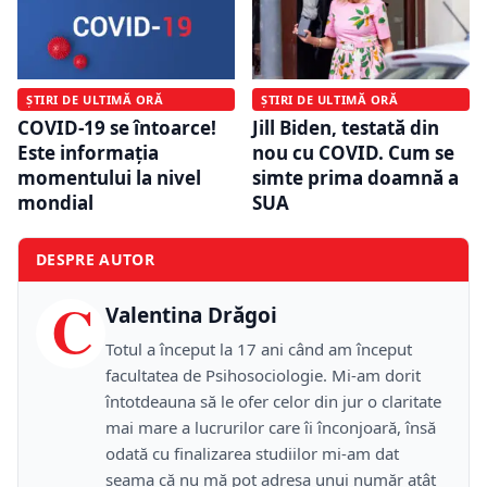
ȘTIRI DE ULTIMĂ ORĂ
ȘTIRI DE ULTIMĂ ORĂ
COVID-19 se întoarce!
Jill Biden, testată din
Este informația
nou cu COVID. Cum se
momentului la nivel
simte prima doamnă a
mondial
SUA
DESPRE AUTOR
C
Valentina Drăgoi
Totul a început la 17 ani când am început
facultatea de Psihosociologie. Mi-am dorit
întotdeauna să le ofer celor din jur o claritate
mai mare a lucrurilor care îi înconjoară, însă
odată cu finalizarea studiilor mi-am dat
seama că nu mă pot adresa unui număr atât