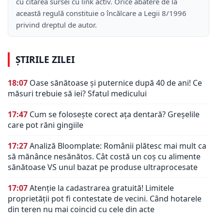
cu citarea sursei cu link activ. Orice abatere de la
această regulă constituie o încălcare a Legii 8/1996
privind dreptul de autor.
ȘTIRILE ZILEI
18:07
Oase sănătoase și puternice după 40 de ani! Ce
măsuri trebuie să iei? Sfatul medicului
17:47
Cum se folosește corect ața dentară? Greșelile
care pot răni gingiile
17:27
Analiză Bloomplate: Românii plătesc mai mult ca
să mănânce nesănătos. Cât costă un coș cu alimente
sănătoase VS unul bazat pe produse ultraprocesate
17:07
Atenție la cadastrarea gratuită! Limitele
proprietății pot fi contestate de vecini. Când hotarele
din teren nu mai coincid cu cele din acte