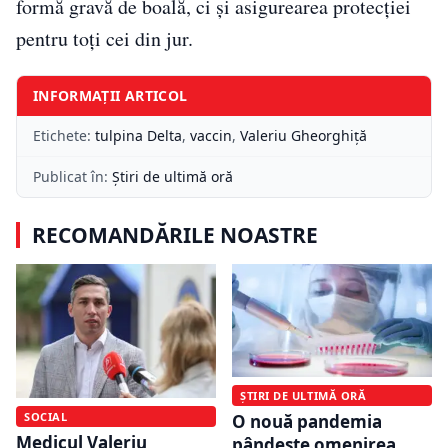
formă gravă de boală, ci și asigurearea protecției
pentru toți cei din jur.
INFORMAȚII ARTICOL
Etichete:
tulpina Delta
,
vaccin
,
Valeriu Gheorghiță
Publicat în:
Știri de ultimă oră
RECOMANDĂRILE NOASTRE
ȘTIRI DE ULTIMĂ ORĂ
SOCIAL
O nouă pandemia
Medicul Valeriu
pândește omenirea.