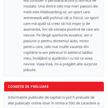
Mă consider o persoană activă și dornică de
noutate. Una dintre cele mai mari pasiuni ale
mele este Kiteboarding-ul, un sport care
antrenează atât psihicul cât și fizicul, un sport
care mă ajută să creez să mă inspir și de
asemenea, îmi dă vibrația pozitivă de care am
nevoie. Pe lângă sporturile acvatice, am o
pasiune și pentru domeniul auto, motiv
pentru care, cele mai multe vacanțe din
copilărie le-am petrecut în atelierul tatălui
meu, învățând și ajutându-l cu tot ce avea
nevoie. Viața însă, mi-a pregătit alte surprize
plăcute.
CONDIȚII DE PRELUARE
Informațiile publicate de capital.ro pot fi preluate de
alte publicații online doar în limita a 500 de caractere și