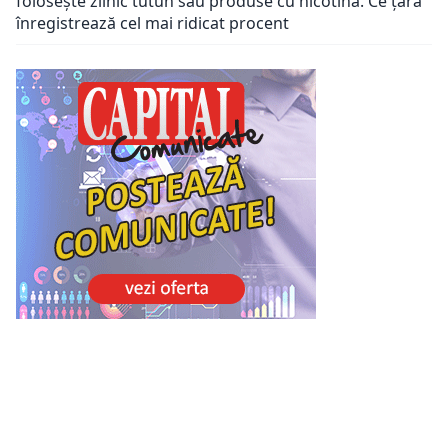
folosește zilnic tutun sau produse cu nicotină. Ce țară
înregistrează cel mai ridicat procent