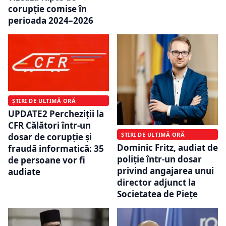
corupție comise în
perioada 2024–2026
ȘTIRI DE ULTIMĂ ORĂ
UPDATE2 Percheziții la
CFR Călători într-un
ȘTIRI DE ULTIMĂ ORĂ
dosar de corupție și
Dominic Fritz, audiat de
fraudă informatică: 35
poliție într-un dosar
de persoane vor fi
privind angajarea unui
audiate
director adjunct la
Societatea de Pieţe