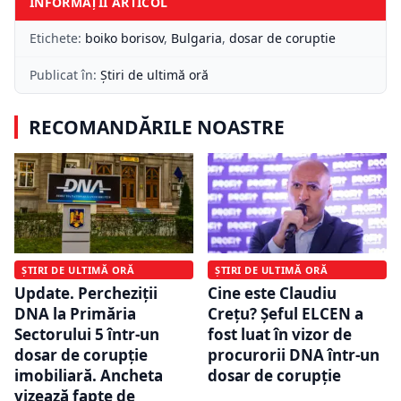
INFORMAȚII ARTICOL
Etichete:
boiko borisov
,
Bulgaria
,
dosar de coruptie
Publicat în:
Știri de ultimă oră
RECOMANDĂRILE NOASTRE
ȘTIRI DE ULTIMĂ ORĂ
ȘTIRI DE ULTIMĂ ORĂ
Update. Percheziții
Cine este Claudiu
DNA la Primăria
Crețu? Șeful ELCEN a
Sectorului 5 într-un
fost luat în vizor de
dosar de corupție
procurorii DNA într-un
imobiliară. Ancheta
dosar de corupție
vizează fapte de