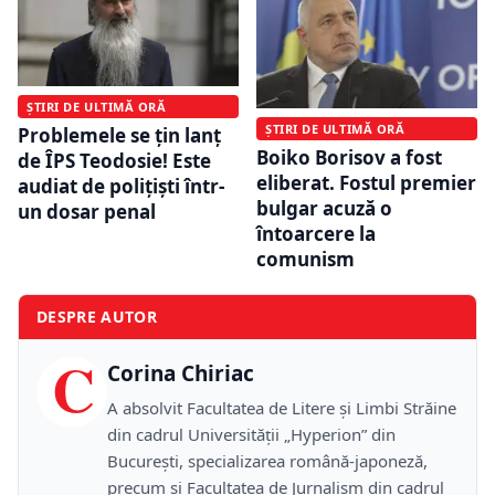
ȘTIRI DE ULTIMĂ ORĂ
ȘTIRI DE ULTIMĂ ORĂ
Problemele se țin lanț
Boiko Borisov a fost
de ÎPS Teodosie! Este
eliberat. Fostul premier
audiat de polițiști într-
bulgar acuză o
un dosar penal
întoarcere la
comunism
DESPRE AUTOR
C
Corina Chiriac
A absolvit Facultatea de Litere și Limbi Străine
din cadrul Universității „Hyperion” din
București, specializarea română-japoneză,
precum și Facultatea de Jurnalism din cadrul