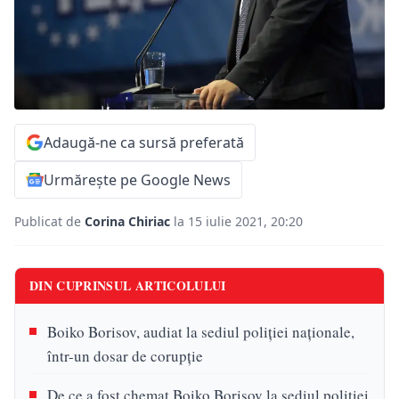
Adaugă-ne ca sursă preferată
Urmărește pe Google News
Publicat de
Corina Chiriac
la 15 iulie 2021, 20:20
DIN CUPRINSUL ARTICOLULUI
Boiko Borisov, audiat la sediul poliției naționale,
într-un dosar de corupție
De ce a fost chemat Boiko Borisov la sediul poliției