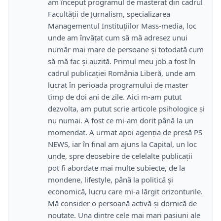
am început programul de masterat din cadrul
Facultății de Jurnalism, specializarea
Managementul Instituțiilor Mass-media, loc
unde am învățat cum să mă adresez unui
număr mai mare de persoane și totodată cum
să mă fac și auzită. Primul meu job a fost în
cadrul publicației România Liberă, unde am
lucrat în perioada programului de master
timp de doi ani de zile. Aici m-am putut
dezvolta, am putut scrie articole psihologice și
nu numai. A fost ce mi-am dorit până la un
momendat. A urmat apoi agenția de presă PS
NEWS, iar în final am ajuns la Capital, un loc
unde, spre deosebire de celelalte publicații
pot fi abordate mai multe subiecte, de la
mondene, lifestyle, până la politică și
economică, lucru care mi-a lărgit orizonturile.
Mă consider o persoană activă și dornică de
noutate. Una dintre cele mai mari pasiuni ale