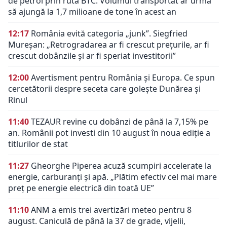
de petrol prin ruta BTC. Volumul transportat ar urma
să ajungă la 1,7 milioane de tone în acest an
12:17
România evită categoria „junk”. Siegfried
Mureșan: „Retrogradarea ar fi crescut preţurile, ar fi
crescut dobânzile şi ar fi speriat investitorii”
12:00
Avertisment pentru România și Europa. Ce spun
cercetătorii despre seceta care golește Dunărea și
Rinul
11:40
TEZAUR revine cu dobânzi de până la 7,15% pe
an. Românii pot investi din 10 august în noua ediție a
titlurilor de stat
11:27
Gheorghe Piperea acuză scumpiri accelerate la
energie, carburanți și apă. „Plătim efectiv cel mai mare
preț pe energie electrică din toată UE”
11:10
ANM a emis trei avertizări meteo pentru 8
august. Caniculă de până la 37 de grade, vijelii,