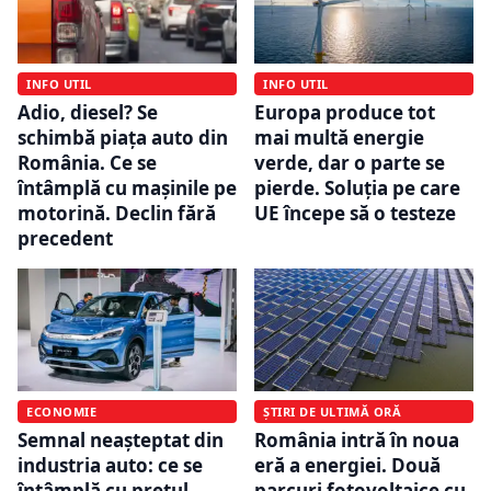
INFO UTIL
INFO UTIL
Adio, diesel? Se
Europa produce tot
schimbă piața auto din
mai multă energie
România. Ce se
verde, dar o parte se
întâmplă cu mașinile pe
pierde. Soluția pe care
motorină. Declin fără
UE începe să o testeze
precedent
ECONOMIE
ȘTIRI DE ULTIMĂ ORĂ
Semnal neașteptat din
România intră în noua
industria auto: ce se
eră a energiei. Două
întâmplă cu prețul
parcuri fotovoltaice cu