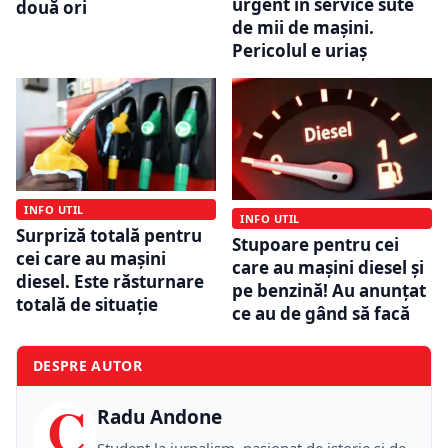
urgent în service sute
două ori
de mii de maşini.
Pericolul e uriaș
INFO UTIL
INFO UTIL
Surpriză totală pentru
Stupoare pentru cei
cei care au mașini
care au mașini diesel și
diesel. Este răsturnare
pe benzină! Au anunțat
totală de situație
ce au de gând să facă
DESPRE AUTOR
C
Radu Andone
Student la jurnalism, pasionat de istorie și de