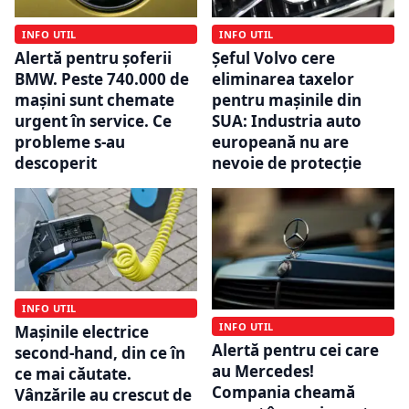
INFO UTIL
INFO UTIL
Alertă pentru șoferii
Șeful Volvo cere
BMW. Peste 740.000 de
eliminarea taxelor
mașini sunt chemate
pentru mașinile din
urgent în service. Ce
SUA: Industria auto
probleme s-au
europeană nu are
descoperit
nevoie de protecție
INFO UTIL
INFO UTIL
Mașinile electrice
Alertă pentru cei care
second-hand, din ce în
au Mercedes!
ce mai căutate.
Compania cheamă
Vânzările au crescut de