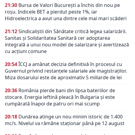
21:30
Bursa de Valori București a închis din nou pe
roșu. Indicele BET a pierdut peste 1%, iar
Hidroelectrica a avut una dintre cele mai mari scăderi
21:12
Sindicaliștii din Sănătate critică legea salarizării.
Sanitas și Solidaritatea Sanitară cer adoptarea
integrală a unui nou model de salarizare și avertizează
cu acțiuni comune
20:54
ÎCCJ a amânat decizia definitivă în procesul cu
Guvernul privind restanțele salariale ale magistraților.
Miza dosarului este de aproximativ 5 miliarde de lei
20:36
România pierde bani din lipsa bateriilor de
stocare. Energia ieftină pleacă în Bulgaria și este
cumpărată înapoi de patru ori mai scump
20:18
Dunărea atinge un nou minim istoric de 1.400
mc/s. Nivelul va rămâne staționar până pe 12 august