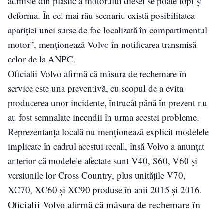
admisie din plastic a motorului diesel se poate topi și
deforma. În cel mai rău scenariu există posibilitatea
apariției unei surse de foc localizată în compartimentul
motor”, menționează Volvo în notificarea transmisă
celor de la ANPC.
Oficialii Volvo afirmă că măsura de rechemare în
service este una preventivă, cu scopul de a evita
producerea unor incidente, întrucât până în prezent nu
au fost semnalate incendii în urma acestei probleme.
Reprezentanța locală nu menționează explicit modelele
implicate în cadrul acestui recall, însă Volvo a anunțat
anterior că modelele afectate sunt V40, S60, V60 și
versiunile lor Cross Country, plus unitățile V70,
XC70, XC60 și XC90 produse în anii 2015 și 2016.
Oficialii Volvo afirmă că măsura de rechemare în