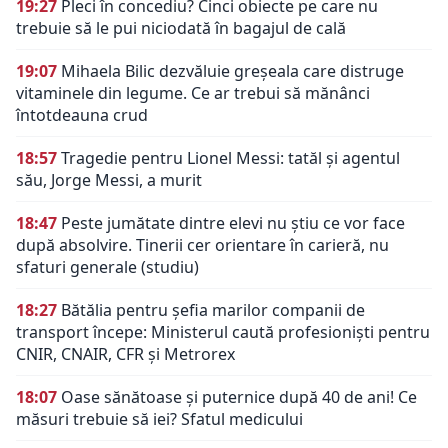
19:27
Pleci în concediu? Cinci obiecte pe care nu
trebuie să le pui niciodată în bagajul de cală
19:07
Mihaela Bilic dezvăluie greșeala care distruge
vitaminele din legume. Ce ar trebui să mănânci
întotdeauna crud
18:57
Tragedie pentru Lionel Messi: tatăl și agentul
său, Jorge Messi, a murit
18:47
Peste jumătate dintre elevi nu știu ce vor face
după absolvire. Tinerii cer orientare în carieră, nu
sfaturi generale (studiu)
18:27
Bătălia pentru șefia marilor companii de
transport începe: Ministerul caută profesioniști pentru
CNIR, CNAIR, CFR și Metrorex
18:07
Oase sănătoase și puternice după 40 de ani! Ce
măsuri trebuie să iei? Sfatul medicului