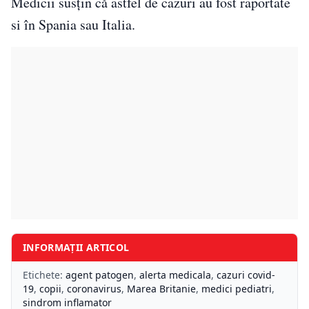
Medicii susţin că astfel de cazuri au fost raportate
si în Spania sau Italia.
INFORMAȚII ARTICOL
Etichete:
agent patogen
,
alerta medicala
,
cazuri covid-
19
,
copii
,
coronavirus
,
Marea Britanie
,
medici pediatri
,
sindrom inflamator