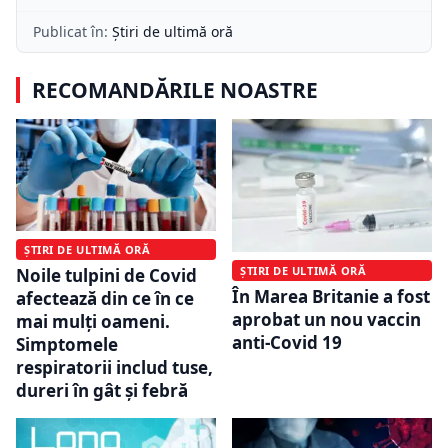
Publicat în:
Știri de ultimă oră
RECOMANDĂRILE NOASTRE
ȘTIRI DE ULTIMĂ ORĂ
ȘTIRI DE ULTIMĂ ORĂ
Noile tulpini de Covid
În Marea Britanie a fost
afectează din ce în ce
aprobat un nou vaccin
mai mulți oameni.
anti-Covid 19
Simptomele
respiratorii includ tuse,
dureri în gât și febră