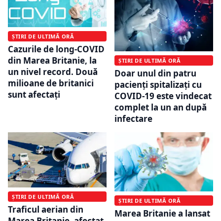
ȘTIRI DE ULTIMĂ ORĂ
Cazurile de long-COVID
din Marea Britanie, la
ȘTIRI DE ULTIMĂ ORĂ
un nivel record. Două
Doar unul din patru
milioane de britanici
pacienți spitalizați cu
sunt afectați
COVID-19 este vindecat
complet la un an după
infectare
ȘTIRI DE ULTIMĂ ORĂ
ȘTIRI DE ULTIMĂ ORĂ
Traficul aerian din
Marea Britanie a lansat
Marea Britanie, afectat