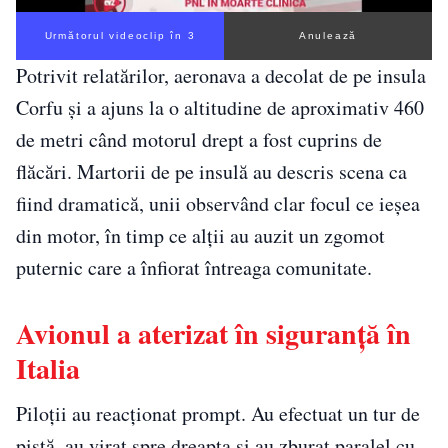
Următorul videoclip în 3
Anulează
Potrivit relatărilor, aeronava a decolat de pe insula
Corfu și a ajuns la o altitudine de aproximativ 460
de metri când motorul drept a fost cuprins de
flăcări. Martorii de pe insulă au descris scena ca
fiind dramatică, unii observând clar focul ce ieșea
din motor, în timp ce alții au auzit un zgomot
puternic care a înfiorat întreaga comunitate.
Avionul a aterizat în siguranță în
Italia
Piloții au reacționat prompt. Au efectuat un tur de
pistă, au virat spre dreapta și au zburat paralel cu