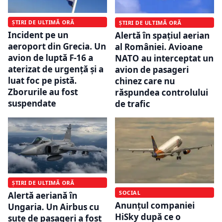
ȘTIRI DE ULTIMĂ ORĂ
ȘTIRI DE ULTIMĂ ORĂ
Incident pe un
Alertă în spațiul aerian
aeroport din Grecia. Un
al României. Avioane
avion de luptă F-16 a
NATO au interceptat un
aterizat de urgență și a
avion de pasageri
luat foc pe pistă.
chinez care nu
Zborurile au fost
răspundea controlului
suspendate
de trafic
ȘTIRI DE ULTIMĂ ORĂ
SOCIAL
Alertă aeriană în
Anunțul companiei
Ungaria. Un Airbus cu
HiSky după ce o
sute de pasageri a fost