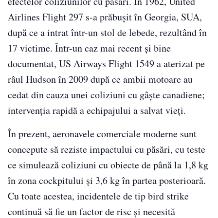
efectelor coliziunilor cu păsări. În 1962, United
Airlines Flight 297 s-a prăbușit în Georgia, SUA,
după ce a intrat într-un stol de lebede, rezultând în
17 victime. Într-un caz mai recent și bine
documentat, US Airways Flight 1549 a aterizat pe
râul Hudson în 2009 după ce ambii motoare au
cedat din cauza unei coliziuni cu gâște canadiene;
intervenția rapidă a echipajului a salvat vieți.
În prezent, aeronavele comerciale moderne sunt
concepute să reziste impactului cu păsări, cu teste
ce simulează coliziuni cu obiecte de până la 1,8 kg
în zona cockpitului și 3,6 kg în partea posterioară.
Cu toate acestea, incidentele de tip bird strike
continuă să fie un factor de risc și necesită