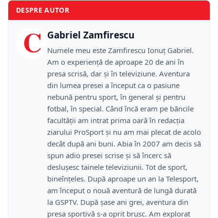
DESPRE AUTOR
C
Gabriel Zamfirescu
Numele meu este Zamfirescu Ionuţ Gabriel.
Am o experienţă de aproape 20 de ani în
presa scrisă, dar şi în televiziune. Aventura
din lumea presei a început ca o pasiune
nebună pentru sport, în general şi pentru
fotbal, în special. Când încă eram pe băncile
facultăţii am intrat prima oară în redacţia
ziarului ProSport şi nu am mai plecat de acolo
decât după ani buni. Abia în 2007 am decis să
spun adio presei scrise şi să încerc să
desluşesc tainele televiziunii. Tot de sport,
bineînţeles. După aproape un an la Telesport,
am început o nouă aventură de lungă durată
la GSPTV. După şase ani grei, aventura din
presa sportivă s-a oprit brusc. Am explorat