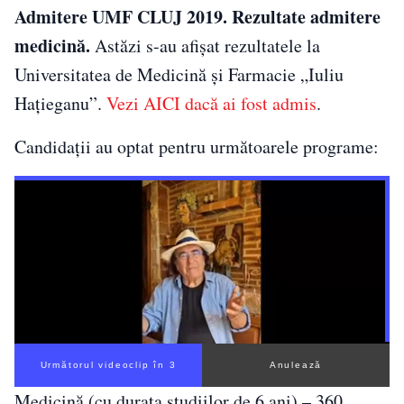
Admitere UMF CLUJ 2019. Rezultate admitere
medicină.
Astăzi s-au afișat rezultatele la
Universitatea de Medicină şi Farmacie „Iuliu
Haţieganu”.
Vezi AICI dacă ai fost admis
.
Candidații au optat pentru următoarele programe:
Următorul videoclip în 3
Anulează
Medicină (cu durata studiilor de 6 ani) – 360