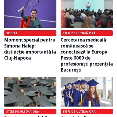
SOCIAL
ȘTIRI DE ULTIMĂ ORĂ
Moment special pentru
Cercetarea medicală
Simona Halep:
românească se
distincție importantă la
conectează la Europa.
Cluj-Napoca
Peste 6000 de
profesioniști prezenți la
București
ȘTIRI DE ULTIMĂ ORĂ
ȘTIRI DE ULTIMĂ ORĂ