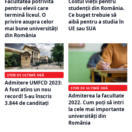
Facultatea potrivită
Costul vieții pentru
pentru elevii care
studenții din România.
termină liceul. O
Ce buget trebuie să
privire asupra celor
aibă pentru a studia în
mai bune universități
UE sau SUA
din România
ȘTIRI DE ULTIMĂ ORĂ
Admitere UMFCD 2023:
ȘTIRI DE ULTIMĂ ORĂ
A fost atins un nou
Admiterea la facultate
record! S-au înscris
2022. Cum poți să intri
3.844 de canditați
la cele mai importante
universități din
România