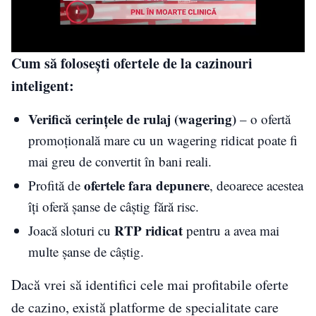
Cum să folosești ofertele de la cazinouri
inteligent:
Verifică cerințele de rulaj (wagering)
– o ofertă
promoțională mare cu un wagering ridicat poate fi
mai greu de convertit în bani reali.
ofertele fara depunere
Profită de
, deoarece acestea
îți oferă șanse de câștig fără risc.
RTP ridicat
Joacă sloturi cu
pentru a avea mai
multe șanse de câștig.
Dacă vrei să identifici cele mai profitabile oferte
de cazino, există platforme de specialitate care