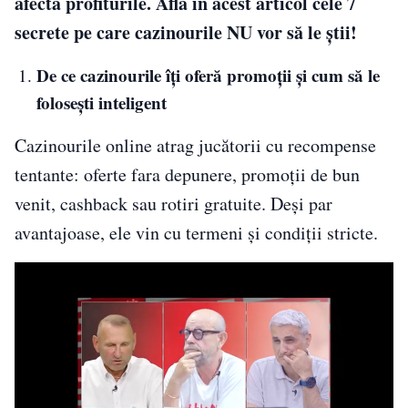
afecta profiturile. Află în acest articol cele 7
secrete pe care cazinourile NU vor să le știi!
De ce cazinourile îți oferă promoții și cum să le
folosești inteligent
Cazinourile online atrag jucătorii cu recompense
tentante: oferte fara depunere, promoții de bun
venit, cashback sau rotiri gratuite. Deși par
avantajoase, ele vin cu termeni și condiții stricte.