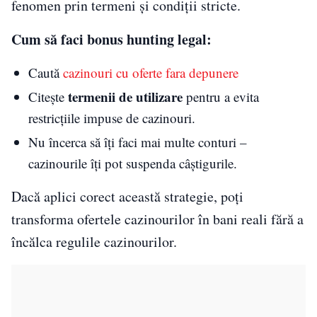
fenomen prin termeni și condiții stricte.
Cum să faci bonus hunting legal:
Caută
cazinouri cu oferte fara depunere
termenii de utilizare
Citește
pentru a evita
restricțiile impuse de cazinouri.
Nu încerca să îți faci mai multe conturi –
cazinourile îți pot suspenda câștigurile.
Dacă aplici corect această strategie, poți
transforma ofertele cazinourilor în bani reali fără a
încălca regulile cazinourilor.