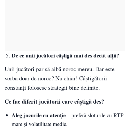
De ce unii jucători câștigă mai des decât alții?
Unii jucători par să aibă noroc mereu. Dar este
vorba doar de noroc? Nu chiar! Câștigătorii
constanți folosesc strategii bine definite.
Ce fac diferit jucătorii care câștigă des?
Aleg jocurile cu atenție
– preferă sloturile cu RTP
mare și volatilitate medie.