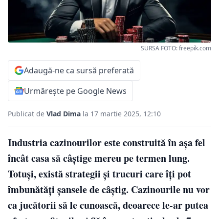
SURSA FOTO: freepik.com
Adaugă-ne ca sursă preferată
Urmărește pe Google News
Publicat de
Vlad Dima
la 17 martie 2025, 12:10
Industria cazinourilor este construită în așa fel
încât casa să câștige mereu pe termen lung.
Totuși, există strategii și trucuri care îți pot
îmbunătăți șansele de câștig. Cazinourile nu vor
ca jucătorii să le cunoască, deoarece le-ar putea