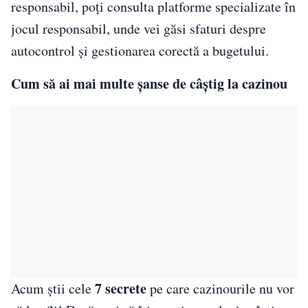
responsabil, poți consulta platforme specializate în
jocul responsabil, unde vei găsi sfaturi despre
autocontrol și gestionarea corectă a bugetului.
Cum să ai mai multe șanse de câștig la cazinou
7 secrete
Acum știi cele
pe care cazinourile nu vor