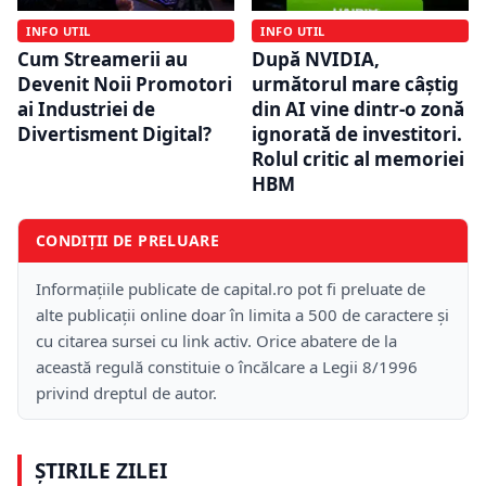
INFO UTIL
INFO UTIL
Cum Streamerii au
După NVIDIA,
Devenit Noii Promotori
următorul mare câștig
ai Industriei de
din AI vine dintr-o zonă
Divertisment Digital?
ignorată de investitori.
Rolul critic al memoriei
HBM
CONDIȚII DE PRELUARE
Informațiile publicate de capital.ro pot fi preluate de
alte publicații online doar în limita a 500 de caractere și
cu citarea sursei cu link activ. Orice abatere de la
această regulă constituie o încălcare a Legii 8/1996
privind dreptul de autor.
ȘTIRILE ZILEI