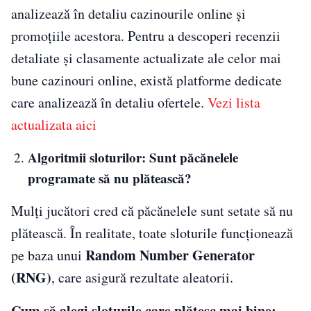
analizează în detaliu cazinourile online și
promoțiile acestora. Pentru a descoperi recenzii
detaliate și clasamente actualizate ale celor mai
bune cazinouri online, există platforme dedicate
care analizează în detaliu ofertele.
Vezi lista
actualizata aici
Algoritmii sloturilor: Sunt păcănelele
programate să nu plătească?
Mulți jucători cred că păcănelele sunt setate să nu
plătească. În realitate, toate sloturile funcționează
Random Number Generator
pe baza unui
(RNG)
, care asigură rezultate aleatorii.
Cum să alegi sloturile care plătesc mai bine: