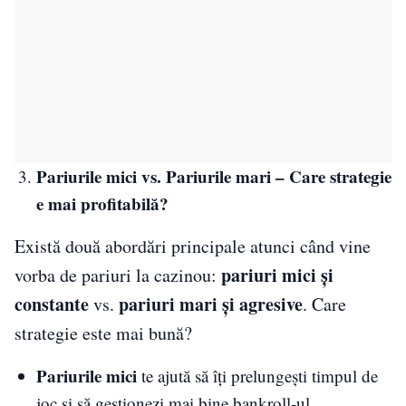
Pariurile mici vs. Pariurile mari – Care strategie
e mai profitabilă?
Există două abordări principale atunci când vine
pariuri mici și
vorba de pariuri la cazinou:
constante
pariuri mari și agresive
vs.
. Care
strategie este mai bună?
Pariurile mici
te ajută să îți prelungești timpul de
joc și să gestionezi mai bine bankroll-ul.