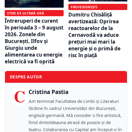
PROFESIONIȘTI
ȘTIRI DE ULTIMĂ ORĂ
Dumitru Chisăliță
Întreruperi de curent
avertizează: Oprirea
în perioada 3 – 9 august
reactoarelor de la
2026. Zonele din
Cernavodă va aduce
București, Ilfov și
prețuri mai mari la
Giurgiu unde
energie și o primă de
alimentarea cu energie
risc în piață
electrică va fi oprită
DESPRE AUTOR
C
Cristina Pastia
Am terminat Facultatea de Limbi și Literaturi
Străine în cadrul Universității din București,
engleză-germană. Mă consider o fire artistică,
fiind dintotdeauna atrasă de poezie și de
teatru. Colaborarea cu Capital am început-o în