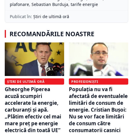
plafonare
,
Sebastian Burduja
,
tarife energie
Publicat în:
Știri de ultimă oră
RECOMANDĂRILE NOASTRE
ȘTIRI DE ULTIMĂ ORĂ
PROFESIONIȘTI
Gheorghe Piperea
Populația nu va fi
acuză scumpiri
afectată de eventualele
accelerate la energie,
limitări de consum de
carburanți și apă.
energie. Cristian Bușoi:
„Plătim efectiv cel mai
Nu se vor face limitări
mare preț pe energie
de consum către
electrică din toată UE”
consumatorii casnici