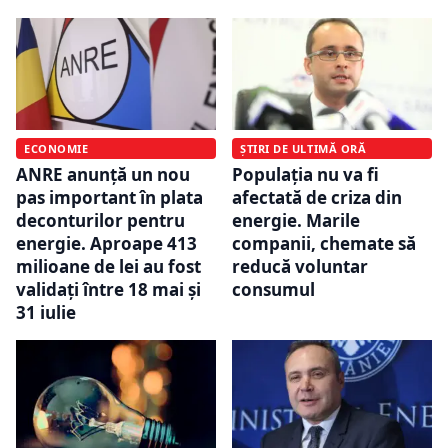
ECONOMIE
ȘTIRI DE ULTIMĂ ORĂ
ANRE anunță un nou
Populația nu va fi
pas important în plata
afectată de criza din
deconturilor pentru
energie. Marile
energie. Aproape 413
companii, chemate să
milioane de lei au fost
reducă voluntar
validați între 18 mai și
consumul
31 iulie