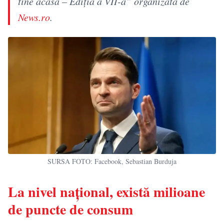
tine acasă – Ediţia a VII-a” organizată de
News.ro
.
SURSA FOTO: Facebook, Sebastian Burduja
La nivel național, există milioane
de puncte de consum