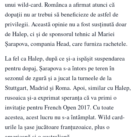
unui wild-card. Românca a afirmat atunci că
dopații nu ar trebui să beneficieze de astfel de
privilegii. Această opinie nu a fost susținută doar
de Halep, ci și de sponsorul tehnic al Mariei
Șarapova, compania Head, care furniza rachetele.
La fel ca Halep, după ce și-a ispășit suspendarea
pentru dopaj, Șarapova s-a întors pe teren în
sezonul de zgură și a jucat la turneele de la
Stuttgart, Madrid și Roma. Apoi, similar cu Halep,
rusoaica și-a exprimat speranța că va primi o
invitație pentru French Open 2017. Cu toate
acestea, acest lucru nu s-a întâmplat. Wild card-
urile la șase jucătoare franțuzoaice, plus o
americană și o australiană.