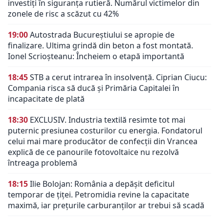
investiți în siguranța rutieră. Numărul victimelor din
zonele de risc a scăzut cu 42%
19:00
Autostrada Bucureștiului se apropie de
finalizare. Ultima grindă din beton a fost montată.
Ionel Scrioșteanu: Încheiem o etapă importantă
18:45
STB a cerut intrarea în insolvență. Ciprian Ciucu:
Compania risca să ducă și Primăria Capitalei în
incapacitate de plată
18:30
EXCLUSIV. Industria textilă resimte tot mai
puternic presiunea costurilor cu energia. Fondatorul
celui mai mare producător de confecții din Vrancea
explică de ce panourile fotovoltaice nu rezolvă
întreaga problemă
18:15
Ilie Bolojan: România a depășit deficitul
temporar de țiței. Petromidia revine la capacitate
maximă, iar prețurile carburanților ar trebui să scadă