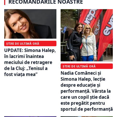
RECOMANDĂRILE NOASTRE
ȘTIRI DE ULTIMĂ ORĂ
UPDATE: Simona Halep,
în lacrimi înaintea
meciului de retragere
ȘTIRI DE ULTIMĂ ORĂ
de la Cluj: „Tenisul a
Nadia Comăneci și
fost viața mea”
Simona Halep, lecție
despre educație și
performanță. Vârsta la
care un copil știe dacă
este pregătit pentru
sportul de performanță