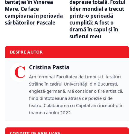
tentației în Vinerea
depresie totală. Fostul
Mare. Ce face
lider mondial a trecut
campioana în perioada
printr-o perioadă
sărbătorilor Pascale
cumplită: A fost o
dramă în capul și în
sufletul meu
DESPRE AUTOR
C
Cristina Pastia
Am terminat Facultatea de Limbi și Literaturi
Străine în cadrul Universității din București,
engleză-germană. Mă consider o fire artistică,
fiind dintotdeauna atrasă de poezie și de
teatru. Colaborarea cu Capital am început-o în
toamna anului 2022.
CONDIȚII DE PRELUARE