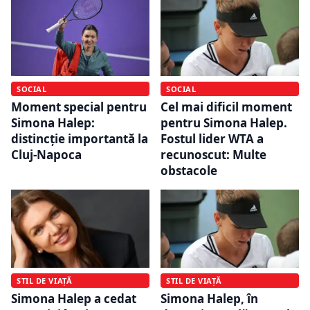
SOCIAL
SOCIAL
Moment special pentru
Cel mai dificil moment
Simona Halep:
pentru Simona Halep.
distincție importantă la
Fostul lider WTA a
Cluj-Napoca
recunoscut: Multe
obstacole
STIL DE VIAȚĂ
STIL DE VIAȚĂ
Simona Halep a cedat
Simona Halep, în