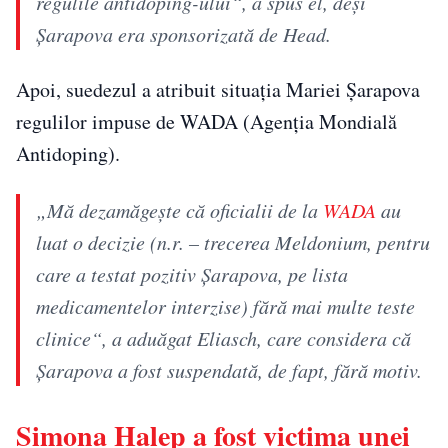
regulile antidoping-ului“, a spus el, deși
Șarapova era sponsorizată de Head.
Apoi, suedezul a atribuit situația Mariei Șarapova
regulilor impuse de WADA (Agenția Mondială
Antidoping).
„Mă dezamăgește că oficialii de la
WADA
au
luat o decizie (n.r. – trecerea Meldonium, pentru
care a testat pozitiv Șarapova, pe lista
medicamentelor interzise) fără mai multe teste
clinice“, a aduăgat Eliasch, care considera că
Șarapova a fost suspendată, de fapt, fără motiv.
Simona Halep a fost victima unei