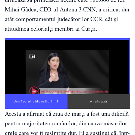
Mihai Gâdea, CEO-ul Antena 3 CNN, a criticat dur
atât comportamentul judecătorilor CCR, cât și
atitudinea celorlalți membri ai Curții.
Următorul videoclip în 2
Anulează
Acesta a afirmat că ziua de marți a fost una dificilă
pentru majoritatea românilor, din cauza măsurilor
grele care vor fi resimțite dur. El a susținut că, într-