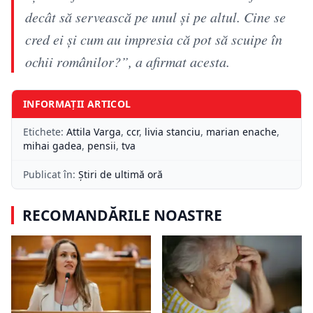
decât să servească pe unul și pe altul. Cine se
cred ei și cum au impresia că pot să scuipe în
ochii românilor?”, a afirmat acesta.
INFORMAȚII ARTICOL
Etichete:
Attila Varga
,
ccr
,
livia stanciu
,
marian enache
,
mihai gadea
,
pensii
,
tva
Publicat în:
Știri de ultimă oră
RECOMANDĂRILE NOASTRE