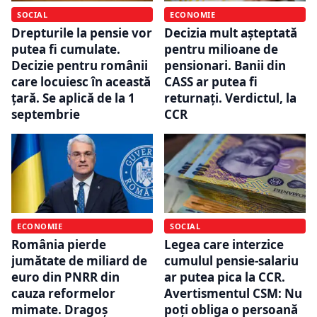
SOCIAL
ECONOMIE
Drepturile la pensie vor
Decizia mult așteptată
putea fi cumulate.
pentru milioane de
Decizie pentru românii
pensionari. Banii din
care locuiesc în această
CASS ar putea fi
țară. Se aplică de la 1
returnați. Verdictul, la
septembrie
CCR
ECONOMIE
SOCIAL
România pierde
Legea care interzice
jumătate de miliard de
cumulul pensie-salariu
euro din PNRR din
ar putea pica la CCR.
cauza reformelor
Avertismentul CSM: Nu
mimate. Dragoș
poți obliga o persoană