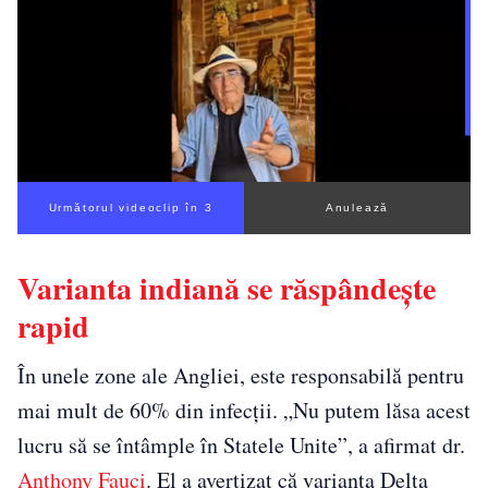
Următorul videoclip în 3
Anulează
Varianta indiană se răspândeşte
rapid
În unele zone ale Angliei, este responsabilă pentru
mai mult de 60% din infecții. „Nu putem lăsa acest
lucru să se întâmple în Statele Unite”, a afirmat dr.
Anthony Fauci
. El a avertizat că varianta Delta