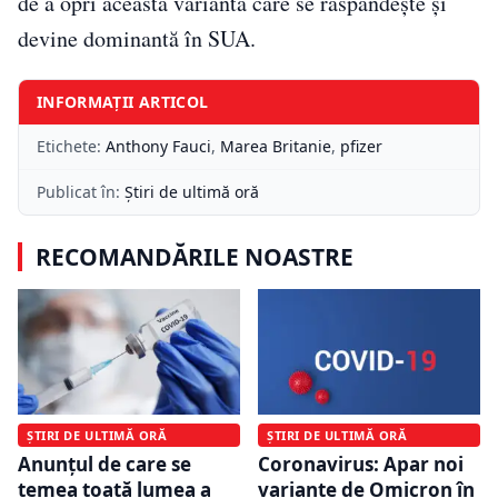
de a opri această variantă care se răspândește și
devine dominantă în SUA.
INFORMAȚII ARTICOL
Etichete:
Anthony Fauci
,
Marea Britanie
,
pfizer
Publicat în:
Știri de ultimă oră
RECOMANDĂRILE NOASTRE
ȘTIRI DE ULTIMĂ ORĂ
ȘTIRI DE ULTIMĂ ORĂ
Anunțul de care se
Coronavirus: Apar noi
temea toată lumea a
variante de Omicron în