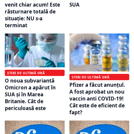
venit chiar acum! Este
SUA
răsturnare totală de
situație: NU s-a
terminat
ȘTIRI DE ULTIMĂ ORĂ
ȘTIRI DE ULTIMĂ ORĂ
O noua subvariantă
Pfizer a făcut anunțul.
Omicron a apărut în
A fost aprobat un nou
SUA și în Marea
vaccin anti COVID-19!
Britanie. Cât de
Cât este de eficient de
periculoasă este
fapt?