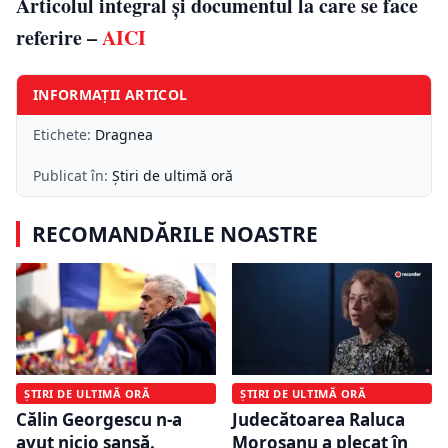
Articolul integral şi documentul la care se face
referire –
AICI
INFORMAȚII ARTICOL
Etichete:
Dragnea
Publicat în:
Știri de ultimă oră
RECOMANDĂRILE NOASTRE
ȘTIRI DE ULTIMĂ ORĂ
ȘTIRI DE ULTIMĂ ORĂ
Călin Georgescu n-a
Judecătoarea Raluca
avut nicio șansă.
Moroșanu a plecat în