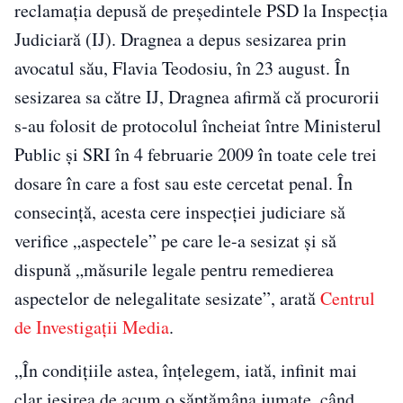
reclamația depusă de președintele PSD la Inspecția
Judiciară (IJ). Dragnea a depus sesizarea prin
avocatul său, Flavia Teodosiu, în 23 august. În
sesizarea sa către IJ, Dragnea afirmă că procurorii
s-au folosit de protocolul încheiat între Ministerul
Public și SRI în 4 februarie 2009 în toate cele trei
dosare în care a fost sau este cercetat penal. În
consecință, acesta cere inspecției judiciare să
verifice „aspectele” pe care le-a sesizat și să
dispună „măsurile legale pentru remedierea
aspectelor de nelegalitate sesizate”, arată
Centrul
de Investigaţii Media
.
„În condițiile astea, înțelegem, iată, infinit mai
clar ieșirea de acum o săptămâna jumate, când