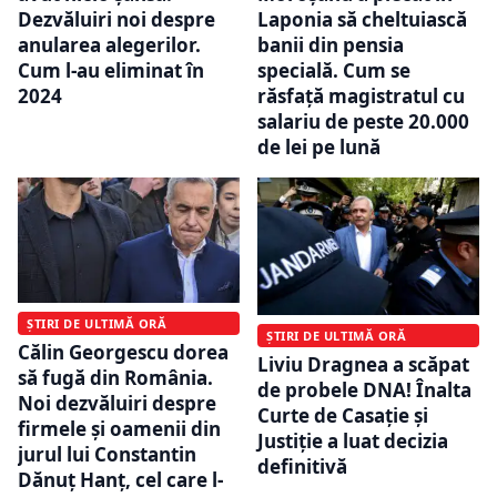
Dezvăluiri noi despre
Laponia să cheltuiască
anularea alegerilor.
banii din pensia
Cum l-au eliminat în
specială. Cum se
2024
răsfață magistratul cu
salariu de peste 20.000
de lei pe lună
ȘTIRI DE ULTIMĂ ORĂ
ȘTIRI DE ULTIMĂ ORĂ
Călin Georgescu dorea
Liviu Dragnea a scăpat
să fugă din România.
de probele DNA! Înalta
Noi dezvăluiri despre
Curte de Casație și
firmele și oamenii din
Justiție a luat decizia
jurul lui Constantin
definitivă
Dănuț Hanț, cel care l-