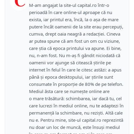
M-am angajat la site-ul capital.ro într-o
perioadă în care online-ul aproape că nu
exista, iar printul era, încă, la o așa de mare
putere încât oamenii de la site erau percepuți,
cumva, drept oaia neagră a redacției. Cineva
ar putea spune că am fost un om cu viziune,
care știa că epoca printului va apune. Ei bine,
nu, n-am fost. Nu m-aș fi gândit niciodată că
oamenii vor ajunge să citească știrile pe
internet în felul în care le citesc astăzi: a apus
până și epoca desktopului, iar știrile sunt
consumate în proporție de 80% de pe telefon.
Mediul ăsta care se numește online are
o mare trăsătură: schimbarea, iar dacă tu, cel
care lucrezi în mediul online, nu te adaptezi în
permanență la schimbare, nu reziști. Altă cale
nu e. Pentru mine, site-ul capital.ro reprezintă
nu doar un loc de muncă, este însuși mediul