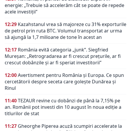
energie: „Trebuie să accelerăm cât se poate de repede
acele investiții”
12:29
Kazahstanul vrea să majoreze cu 31% exporturile
de petrol prin ruta BTC. Volumul transportat ar urma
să ajungă la 1,7 milioane de tone în acest an
12:17
România evită categoria „junk”. Siegfried
Mureșan: „Retrogradarea ar fi crescut preţurile, ar fi
crescut dobânzile şi ar fi speriat investitorii”
12:00
Avertisment pentru România și Europa. Ce spun
cercetătorii despre seceta care golește Dunărea și
Rinul
11:40
TEZAUR revine cu dobânzi de până la 7,15% pe
an. Românii pot investi din 10 august în noua ediție a
titlurilor de stat
11:27
Gheorghe Piperea acuză scumpiri accelerate la