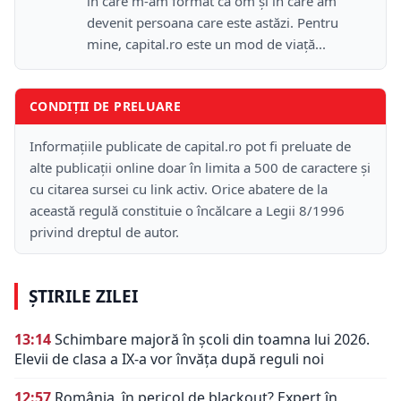
în care m-am format ca om și în care am
devenit persoana care este astăzi. Pentru
mine, capital.ro este un mod de viață...
CONDIȚII DE PRELUARE
Informațiile publicate de capital.ro pot fi preluate de
alte publicații online doar în limita a 500 de caractere și
cu citarea sursei cu link activ. Orice abatere de la
această regulă constituie o încălcare a Legii 8/1996
privind dreptul de autor.
ȘTIRILE ZILEI
13:14
Schimbare majoră în școli din toamna lui 2026.
Elevii de clasa a IX-a vor învăța după reguli noi
12:57
România, în pericol de blackout? Expert în