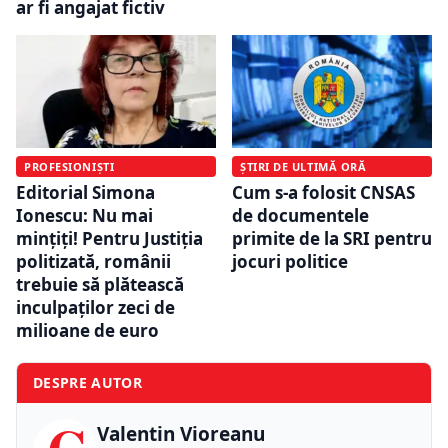
ar fi angajat fictiv
PROFESIONIȘTI
ȘTIRI DE ULTIMĂ ORĂ
Editorial Simona
Cum s-a folosit CNSAS
Ionescu: Nu mai
de documentele
mințiți! Pentru Justiția
primite de la SRI pentru
politizată, românii
jocuri politice
trebuie să plătească
inculpaților zeci de
milioane de euro
DESPRE AUTOR
C
Valentin Vioreanu