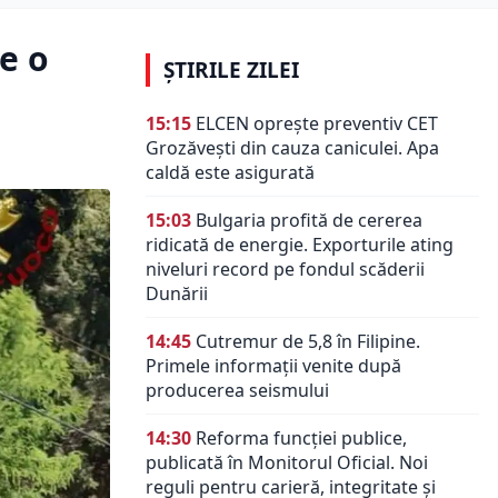
ce o
ȘTIRILE ZILEI
15:15
ELCEN oprește preventiv CET
Grozăvești din cauza caniculei. Apa
caldă este asigurată
15:03
Bulgaria profită de cererea
ridicată de energie. Exporturile ating
niveluri record pe fondul scăderii
Dunării
14:45
Cutremur de 5,8 în Filipine.
Primele informații venite după
producerea seismului
14:30
Reforma funcției publice,
publicată în Monitorul Oficial. Noi
reguli pentru carieră, integritate și