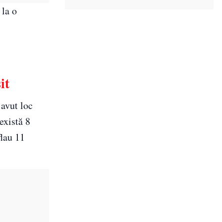
 la o
it
 avut loc
există 8
flau 11