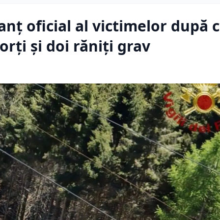
anț oficial al victimelor după 
rţi şi doi răniţi grav