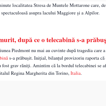
 minute localitatea Stresa de Muntele Mottarone care, de
e spectaculoasă asupra lacului Maggiore şi a Alpilor.
murit, după ce o telecabină s-a prăbuș
egiunea Piedmont nu mai au cuvinte după tragedia care a
abină
s-a prăbușit. Inițial, bilanțul provizoriu raporta că 
au fost grav răniți. Amintim că la bordul telecabinei se a
pitalul Regina Margherita din Torino,
Italia
.