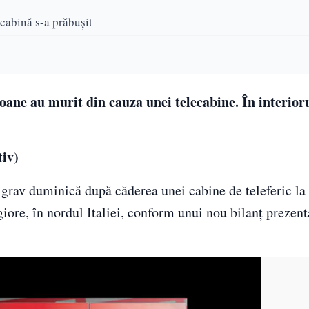
ecabină s-a prăbușit
oane au murit din cauza unei telecabine. În interioru
tiv)
 grav duminică după căderea unei cabine de teleferic la 
ore, în nordul Italiei, conform unui nou bilanţ prezent