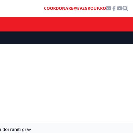
COORDONARE@EVZGROUP.RO
i doi răniţi grav