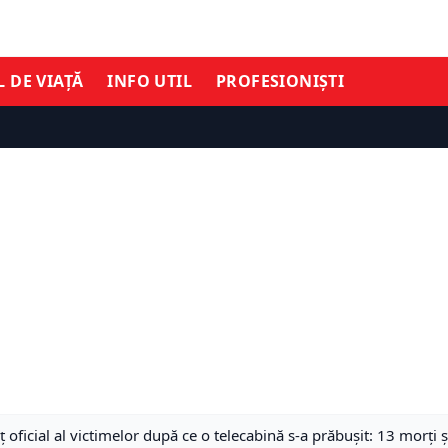
L DE VIAȚĂ
INFO UTIL
PROFESIONIȘTI
ț oficial al victimelor după ce o telecabină s-a prăbușit: 13 morţi ş