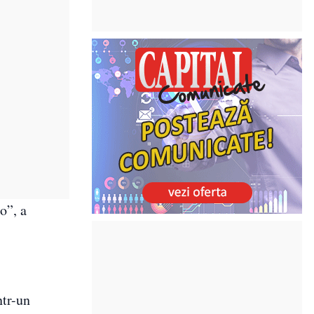
o”, a
ntr-un