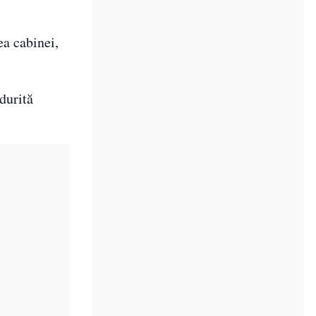
ea cabinei,
durită