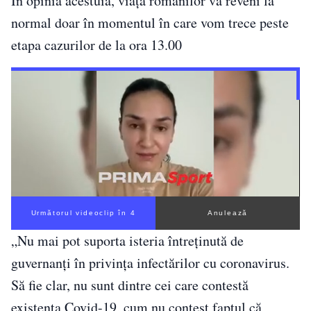
În opinia acestuia, viața românilor va reveni la
normal doar în momentul în care vom trece peste
etapa cazurilor de la ora 13.00
Următorul videoclip în 3
Anulează
„Nu mai pot suporta isteria întreținută de
guvernanți în privința infectărilor cu coronavirus.
Să fie clar, nu sunt dintre cei care contestă
existența Covid-19, cum nu contest faptul că