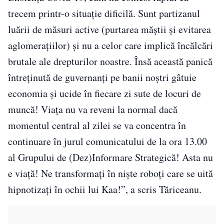
trecem printr-o situație dificilă. Sunt partizanul
luării de măsuri active (purtarea măștii și evitarea
aglomerațiilor) și nu a celor care implică încălcări
brutale ale drepturilor noastre. Însă această panică
întreținută de guvernanți pe banii noștri gâtuie
economia și ucide în fiecare zi sute de locuri de
muncă! Viața nu va reveni la normal dacă
momentul central al zilei se va concentra în
continuare în jurul comunicatului de la ora 13.00
al Grupului de (Dez)Informare Strategică! Asta nu
e viață! Ne transformați în niște roboți care se uită
hipnotizați în ochii lui Kaa!”, a scris Tăriceanu.