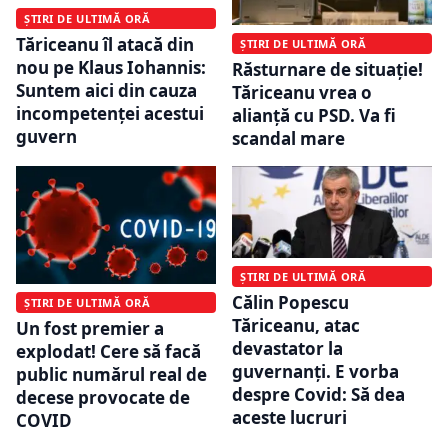
ȘTIRI DE ULTIMĂ ORĂ
Tăriceanu îl atacă din
ȘTIRI DE ULTIMĂ ORĂ
nou pe Klaus Iohannis:
Răsturnare de situație!
Suntem aici din cauza
Tăriceanu vrea o
incompetenței acestui
alianță cu PSD. Va fi
guvern
scandal mare
ȘTIRI DE ULTIMĂ ORĂ
Călin Popescu
ȘTIRI DE ULTIMĂ ORĂ
Tăriceanu, atac
Un fost premier a
devastator la
explodat! Cere să facă
guvernanți. E vorba
public numărul real de
despre Covid: Să dea
decese provocate de
aceste lucruri
COVID