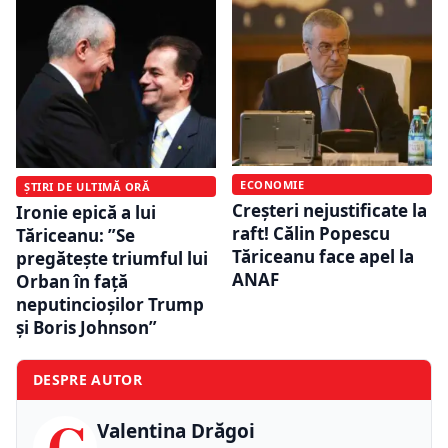
ECONOMIE
ȘTIRI DE ULTIMĂ ORĂ
Creșteri nejustificate la
Ironie epică a lui
raft! Călin Popescu
Tăriceanu: ”Se
Tăriceanu face apel la
pregătește triumful lui
ANAF
Orban în față
neputincioșilor Trump
și Boris Johnson”
DESPRE AUTOR
C
Valentina Drăgoi