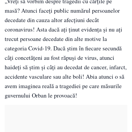
„Vreți să vorbim despre tragedii cu cărțile pe
masă? Atunci faceți public numărul persoanelor
decedate din cauza altor afecțiuni decât
coronavirus! Asta dacă ați ținut evidența și nu ați
trecut persoane decedate din alte motive la
categoria Covid-19. Dacă știm în fiecare secundă
câți concetățeni au fost răpuși de virus, atunci
haideți să știm și câți au decedat de cancer, infarct,
accidente vasculare sau alte boli! Abia atunci o să
avem imaginea reală a tragediei pe care măsurile
guvernului Orban le provoacă!