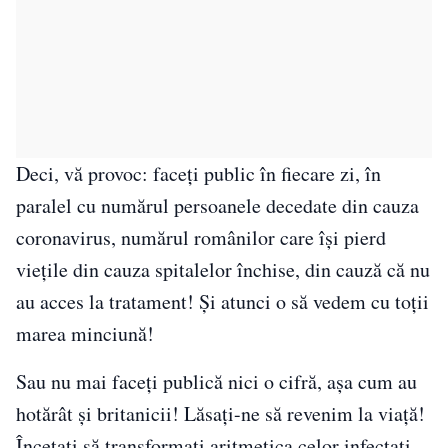
Deci, vă provoc: faceți public în fiecare zi, în
paralel cu numărul persoanele decedate din cauza
coronavirus, numărul românilor care își pierd
viețile din cauza spitalelor închise, din cauză că nu
au acces la tratament! Și atunci o să vedem cu toții
marea minciună!
Sau nu mai faceți publică nici o cifră, așa cum au
hotărât și britanicii! Lăsați-ne să revenim la viață!
Încetați să transformați aritmetica celor infectați