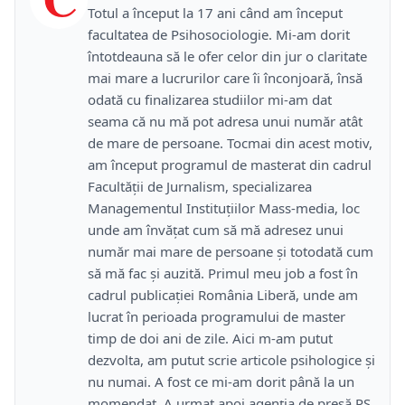
Totul a început la 17 ani când am început
facultatea de Psihosociologie. Mi-am dorit
întotdeauna să le ofer celor din jur o claritate
mai mare a lucrurilor care îi înconjoară, însă
odată cu finalizarea studiilor mi-am dat
seama că nu mă pot adresa unui număr atât
de mare de persoane. Tocmai din acest motiv,
am început programul de masterat din cadrul
Facultății de Jurnalism, specializarea
Managementul Instituțiilor Mass-media, loc
unde am învățat cum să mă adresez unui
număr mai mare de persoane și totodată cum
să mă fac și auzită. Primul meu job a fost în
cadrul publicației România Liberă, unde am
lucrat în perioada programului de master
timp de doi ani de zile. Aici m-am putut
dezvolta, am putut scrie articole psihologice și
nu numai. A fost ce mi-am dorit până la un
momendat. A urmat apoi agenția de presă PS