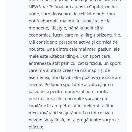
NEWS, iar în final am ajuns la Capital, un loc
unde, spre deosebire de celelalte publicații
pot fi abordate mai multe subiecte, de la
mondene, lifestyle, până la politică și
economică, lucru care mi-a lărgit orizonturile.
Mă consider o persoană activă și dornică de
noutate. Una dintre cele mai mari pasiuni ale
mele este Kiteboarding-ul, un sport care
antrenează atât psihicul cât și fizicul, un sport
care mă ajută să creez să mă inspir și de
asemenea, îmi dă vibrația pozitivă de care am
nevoie. Pe lângă sporturile acvatice, am o
pasiune și pentru domeniul auto, motiv
pentru care, cele mai multe vacanțe din
copilărie le-am petrecut în atelierul tatălui
meu, învățând și ajutându-l cu tot ce avea
nevoie. Viața însă, mi-a pregătit alte surprize
plăcute.