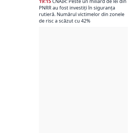
19:15
CNAIR: Peste un miliard de lei din
PNRR au fost investiți în siguranța
rutieră. Numărul victimelor din zonele
de risc a scăzut cu 42%