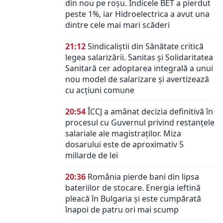
din nou pe roșu. Indicele BET a pierdut
peste 1%, iar Hidroelectrica a avut una
dintre cele mai mari scăderi
21:12
Sindicaliștii din Sănătate critică
legea salarizării. Sanitas și Solidaritatea
Sanitară cer adoptarea integrală a unui
nou model de salarizare și avertizează
cu acțiuni comune
20:54
ÎCCJ a amânat decizia definitivă în
procesul cu Guvernul privind restanțele
salariale ale magistraților. Miza
dosarului este de aproximativ 5
miliarde de lei
20:36
România pierde bani din lipsa
bateriilor de stocare. Energia ieftină
pleacă în Bulgaria și este cumpărată
înapoi de patru ori mai scump