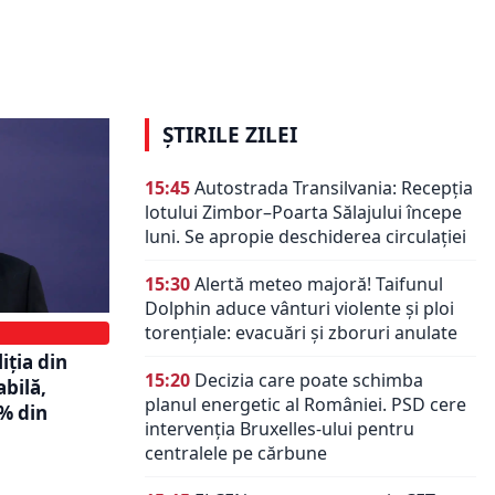
ia e
Datele BNR arată o excepție rară în
ional este
ultimii zece ani. Un singur premier
a redus datoria externă a României
ȘTIRILE ZILEI
15:45
Autostrada Transilvania: Recepția
lotului Zimbor–Poarta Sălajului începe
luni. Se apropie deschiderea circulației
15:30
Alertă meteo majoră! Taifunul
Dolphin aduce vânturi violente și ploi
torențiale: evacuări și zboruri anulate
iţia din
15:20
Decizia care poate schimba
bilă,
planul energetic al României. PSD cere
% din
intervenția Bruxelles-ului pentru
centralele pe cărbune