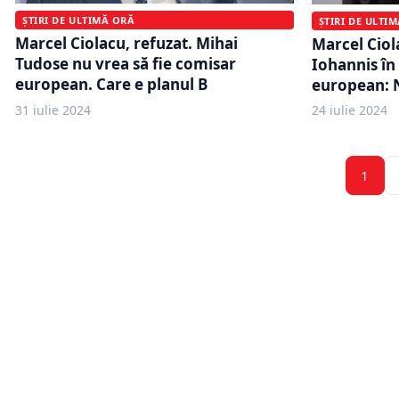
ȘTIRI DE ULTIMĂ ORĂ
ȘTIRI DE ULTI
Marcel Ciolacu, refuzat. Mihai
Marcel Ciol
Tudose nu vrea să fie comisar
Iohannis în
european. Care e planul B
european: N
31 iulie 2024
24 iulie 2024
1