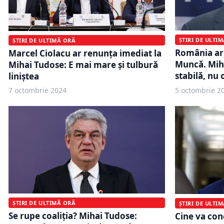
ȘTIRI DE ULTI
ȘTIRI DE ULTIMĂ ORĂ
România ar
Marcel Ciolacu ar renunța imediat la
Muncă. Mih
Mihai Tudose: E mai mare și tulbură
stabilă, nu
liniștea
7 octombrie 2024
5 octombrie 2
ȘTIRI DE ULTIMĂ ORĂ
ȘTIRI DE ULTI
Se rupe coaliția? Mihai Tudose:
Cine va co