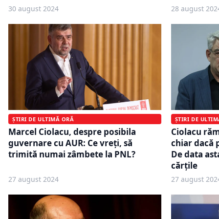
30 august 2024
28 august 202
ȘTIRI DE ULTIMĂ ORĂ
ȘTIRI DE ULTI
Marcel Ciolacu, despre posibila
Ciolacu ră
guvernare cu AUR: Ce vreți, să
chiar dacă 
trimită numai zâmbete la PNL?
De data asta
cărţile
27 august 2024
27 august 202