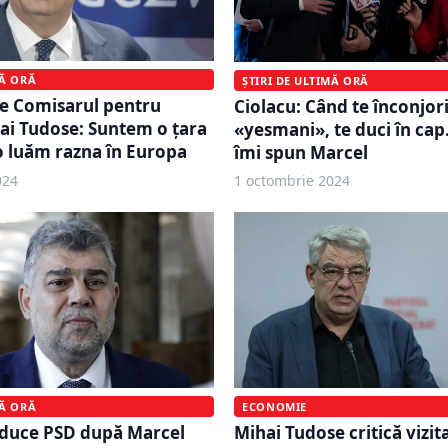
MĂ ORĂ
ȘTIRI DE ULTIMĂ ORĂ
e Comisarul pentru
Ciolacu: Când te înconjor
ai Tudose: Suntem o ţara
«yesmani», te duci în cap.
 o luăm razna în Europa
îmi spun Marcel
024
1 octombrie 2024
MĂ ORĂ
ECONOMIE
nduce PSD după Marcel
Mihai Tudose critică vizit