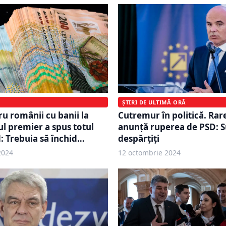
ȘTIRI DE ULTIMĂ ORĂ
u românii cu banii la
Cutremur în politică. Ra
ul premier a spus totul
anunță ruperea de PSD: 
: Trebuia să închid…
despărţiţi
2024
12 octombrie 2024