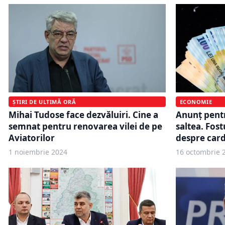
ȘTIRI DE ULTIMĂ ORĂ
ECONOMIE
Mihai Tudose face dezvăluiri. Cine a
Anunț pentr
semnat pentru renovarea vilei de pe
saltea. Fost
Aviatorilor
despre card
1 noiembrie 2024
16 octombrie 