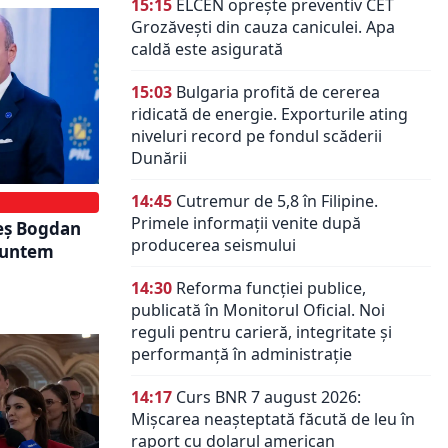
15:15
ELCEN oprește preventiv CET
Grozăvești din cauza caniculei. Apa
caldă este asigurată
15:03
Bulgaria profită de cererea
ridicată de energie. Exporturile ating
niveluri record pe fondul scăderii
Dunării
14:45
Cutremur de 5,8 în Filipine.
Primele informații venite după
reș Bogdan
producerea seismului
Suntem
14:30
Reforma funcției publice,
publicată în Monitorul Oficial. Noi
reguli pentru carieră, integritate și
performanță în administrație
14:17
Curs BNR 7 august 2026:
Mișcarea neașteptată făcută de leu în
raport cu dolarul american