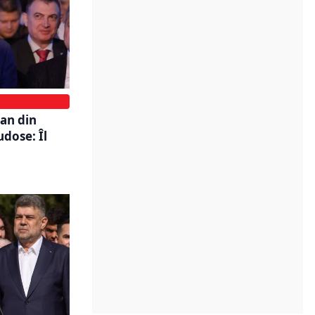
ean din
dose: Îl
u