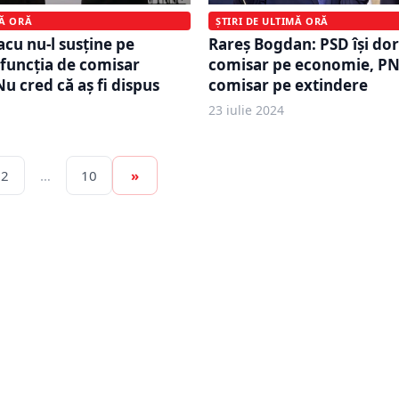
ȘTIRI DE ULTIMĂ ORĂ
MĂ ORĂ
Rareş Bogdan: PSD îşi do
acu nu-l susține pe
comisar pe economie, PN
 funcția de comisar
comisar pe extindere
u cred că aș fi dispus
23 iulie 2024
2
…
10
»