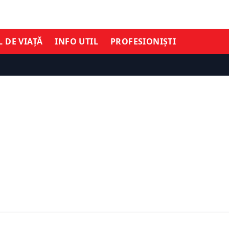
L DE VIAȚĂ
INFO UTIL
PROFESIONIȘTI
TIMĂ ORĂ
ȘTIRI DE ULTIMĂ ORĂ
se atacă Guvernul
Schengen militar prinde 