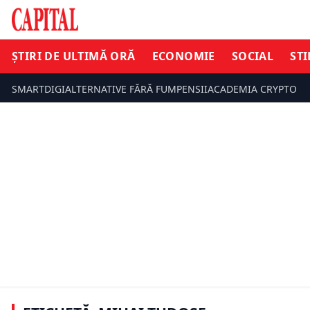
ȘTIRI DE ULTIMĂ ORĂ
ECONOMIE
SOCIAL
STI
SMARTDIGI
ALTERNATIVE FĂRĂ FUM
PENSII
ACADEMIA CRYPTO
ȘTIRI DE ULTIMĂ ORĂ
ȘTIRI DE UL
Mihai Tudose îl atacă dur pe
Siegfried Mureșan după criticile la
Mihai Tudo