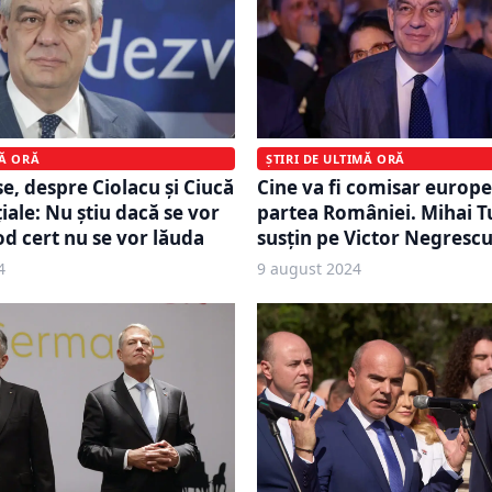
MĂ ORĂ
ȘTIRI DE ULTIMĂ ORĂ
e, despre Ciolacu și Ciucă
Cine va fi comisar europ
iale: Nu ştiu dacă se vor
partea României. Mihai Tu
od cert nu se vor lăuda
susțin pe Victor Negresc
4
9 august 2024