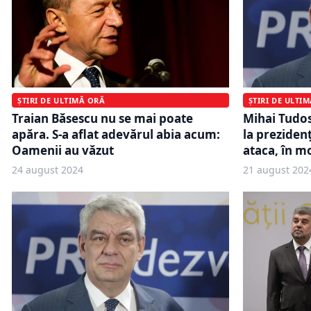
ȘTIRI DE ULTI
ȘTIRI DE ULTIMĂ ORĂ
Mihai Tudos
Traian Băsescu nu se mai poate
la prezidenț
apăra. S-a aflat adevărul abia acum:
ataca, în m
Oamenii au văzut
24 august 2024
21 august 202