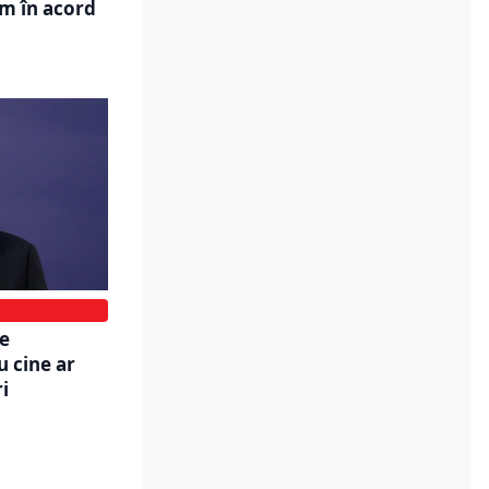
em în acord
ge
u cine ar
i