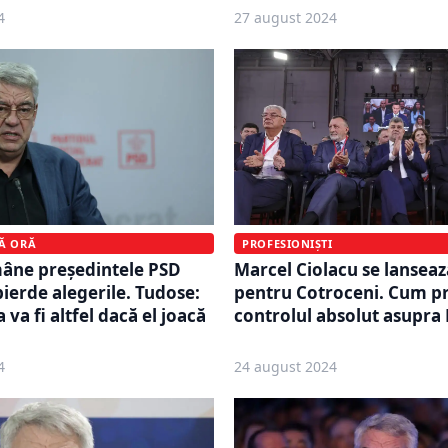
4
27 august 2024
PROFESIONIȘTI
MĂ ORĂ
Marcel Ciolacu se lanseaz
mâne președintele PSD
pentru Cotroceni. Cum p
pierde alegerile. Tudose:
controlul absolut asupra
 va fi altfel dacă el joacă
4
24 august 2024