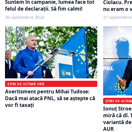
Suntem în campanie, lumea face tot
Ciolacu. Pr
felul de declaraţii. Să fim calmi!
nu eram o v
30 septembrie 2024
27 septembrie
ȘTIRI DE ULTIMĂ ORĂ
Avertisment pentru Mihai Tudose:
Dacă mai atacă PNL, să se aștepte că
ȘTIRI DE ULTI
vor fi taxați
Ionuț Stroe
miră că dl.
variantă de
AUR