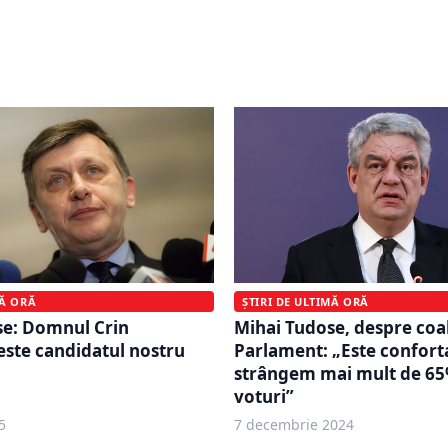
i îl acuză pe Ilie Bolojan
UE. Mihai Tudose: Român
încontinuu”. Critici dure
pregătită? Procesul deciz
sa programului SAFE
alert
ȘTIRI DE ULTIMĂ ORĂ
MĂ ORĂ
Mihai Tudose, despre coal
se: Domnul Crin
Parlament: „Este conforta
ste candidatul nostru
strângem mai mult de 65
voturi”
5
7 decembrie 2024