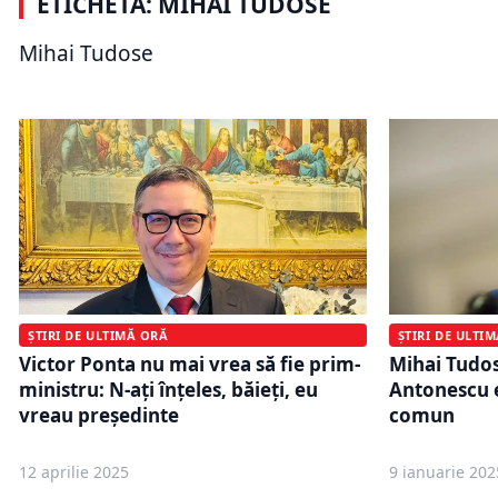
ETICHETĂ: MIHAI TUDOSE
adresa PSD. „PSD a închis
interimar ș
negocierile pentru intrarea în UE și
că „minte 
Mihai Tudose
NATO”
și la adre
ȘTIRI DE ULTI
ȘTIRI DE ULTIMĂ ORĂ
Mihai Tudo
Victor Ponta nu mai vrea să fie prim-
Antonescu e
ministru: N-aţi înţeles, băieţi, eu
comun
vreau preşedinte
12 aprilie 2025
9 ianuarie 202