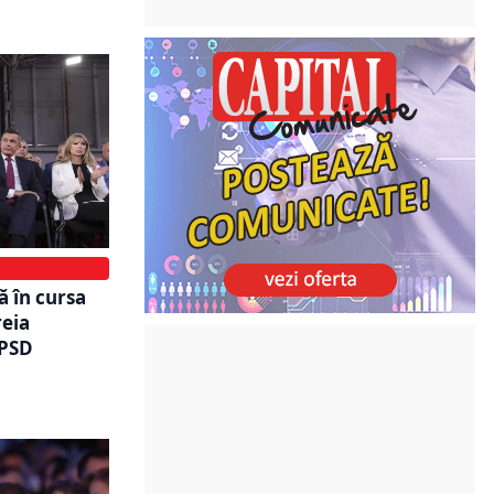
ă în cursa
reia
 PSD