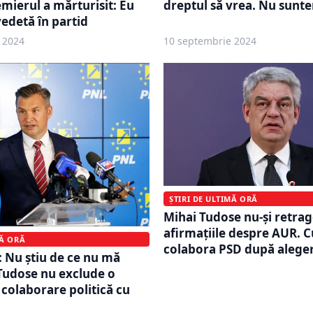
emierul a mărturisit: Eu
dreptul să vrea. Nu sunt
edetă în partid
 2024
10 septembrie 2024
ȘTIRI DE ULTIMĂ ORĂ
Mihai Tudose nu-și retra
afirmațiile despre AUR. C
MĂ ORĂ
colabora PSD după aleger
: Nu știu de ce nu mă
 Tudose nu exclude o
 colaborare politică cu