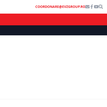
COORDONARE@EVZGROUP.RO
ECONOMIE
contur în