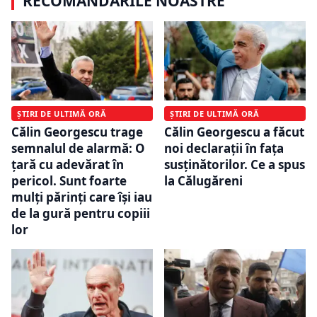
RECOMANDĂRILE NOASTRE
ȘTIRI DE ULTIMĂ ORĂ
ȘTIRI DE ULTIMĂ ORĂ
Călin Georgescu a făcut
Călin Georgescu trage
noi declarații în fața
semnalul de alarmă: O
susținătorilor. Ce a spus
țară cu adevărat în
la Călugăreni
pericol. Sunt foarte
mulți părinți care își iau
de la gură pentru copiii
lor