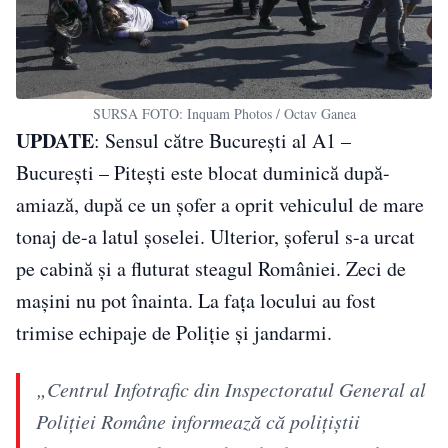
SURSA FOTO: Inquam Photos / Octav Ganea
UPDATE
: Sensul către Bucureşti al A1 –
Bucureşti – Piteşti este blocat duminică după-
amiază, după ce un şofer a oprit vehiculul de mare
tonaj de-a latul şoselei. Ulterior, șoferul s-a urcat
pe cabină și a fluturat steagul României. Zeci de
maşini nu pot înainta. La faţa locului au fost
trimise echipaje de Poliţie şi jandarmi.
„Centrul Infotrafic din Inspectoratul General al
Poliţiei Române informează că poliţiştii