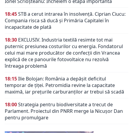
Ionel Scrioșteanu: Încheiem o etapă importantă
18:45
STB a cerut intrarea în insolvență. Ciprian Ciucu:
Compania risca să ducă și Primăria Capitalei în
incapacitate de plată
18:30
EXCLUSIV. Industria textilă resimte tot mai
puternic presiunea costurilor cu energia. Fondatorul
celui mai mare producător de confecții din Vrancea
explică de ce panourile fotovoltaice nu rezolvă
întreaga problemă
18:15
Ilie Bolojan: România a depășit deficitul
temporar de țiței. Petromidia revine la capacitate
maximă, iar prețurile carburanților ar trebui să scadă
18:00
Strategia pentru biodiversitate a trecut de
Parlament. Proiectul din PNRR merge la Nicușor Dan
pentru promulgare