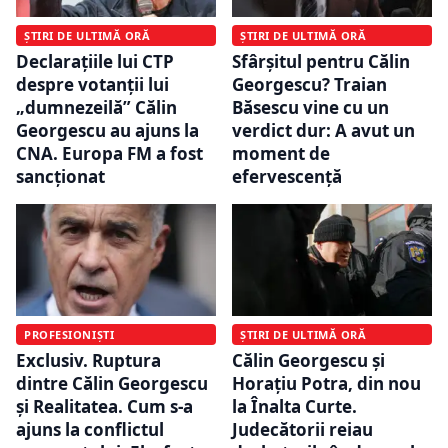
ȘTIRI DE ULTIMĂ ORĂ
ȘTIRI DE ULTIMĂ ORĂ
Declarațiile lui CTP
Sfârșitul pentru Călin
despre votanții lui
Georgescu? Traian
„dumnezeilă” Călin
Băsescu vine cu un
Georgescu au ajuns la
verdict dur: A avut un
CNA. Europa FM a fost
moment de
sancționat
efervescență
PROFESIONIȘTI
ȘTIRI DE ULTIMĂ ORĂ
Exclusiv. Ruptura
Călin Georgescu și
dintre Călin Georgescu
Horațiu Potra, din nou
și Realitatea. Cum s-a
la Înalta Curte.
ajuns la conflictul
Judecătorii reiau