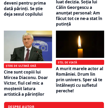
luat decizia. Soția lui
deveni pentru prima
Călin Georgescu a
dată părinți. Se știe
anunțat personal: Am
deja sexul copilului
făcut tot ce ne-a stat în
putinţă
STIL DE VIAȚĂ
ȘTIRI DE ULTIMĂ ORĂ
A murit marele actor al
Cine sunt copiii lui
României. Drum lin
Mircea Diaconu. Doar
prin univers. Sper să te
Victor, fiul cel mic a
întâlnești cu sufletul
moștenit latura
pereche!
artistică a părinților
DESPRE AUTOR