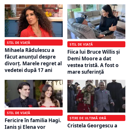
STIL DE VIAȚĂ
STIL DE VIAȚĂ
Mihaela Rădulescu a
Fiica lui Bruce Willis și
făcut anunțul despre
Demi Moore a dat
divorț. Marele regret al
vestea tristă. A fost o
vedetei după 17 ani
mare suferință
STIL DE VIAȚĂ
ȘTIRI DE ULTIMĂ ORĂ
Fericire în familia Hagi.
Cristela Georgescu a
Ianis și Elena vor