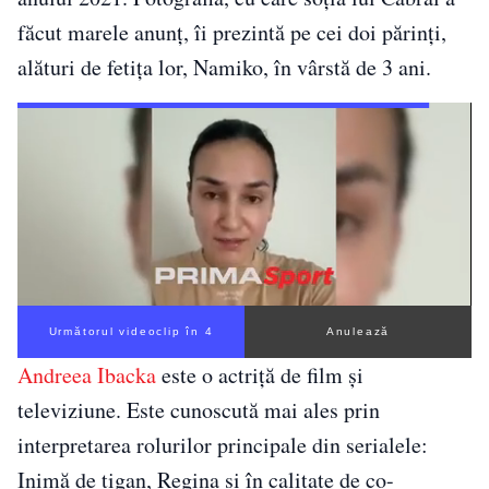
făcut marele anunț, îi prezintă pe cei doi părinți,
alături de fetița lor, Namiko, în vârstă de 3 ani.
Următorul videoclip în 4
Anulează
Andreea Ibacka
este o actriță de film și
televiziune. Este cunoscută mai ales prin
interpretarea rolurilor principale din serialele:
Inimă de țigan, Regina și în calitate de co-