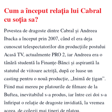
Cum a început relația lui Cabral
cu soția sa?
Povestea de dragoste dintre Cabral și Andreea
Ibacka a început prin 2007, când el era deja
cunoscut telespectatorilor din producțiile postului
Acasă TV, actualmente PRO 2, iar Andreea era o
tânără studentă la Finanțe-Bănci și aspirantă la
statutul de viitoare actriță, după ce luase un
casting pentru o nouă producție, „Inimă de ţigan”.
Fiind mai mereu pe platourile de filmare de la
Buftea, inevitabilul s-a produs, iar între cei doi s-a
înfiripat o relație de dragoste invidiată, la vremea
aceea, de colegii mai tineri de platou.