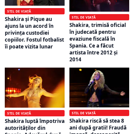
STIL DE VIAȚĂ
STIL DE VIAȚĂ
Shakira și Pique au
Shakira, trimisă oficial
ajuns la un acord în
în judecată pentru
privința custodiei
evaziune fiscală în
copiilor. Fostul fotbalist
Spania. Ce a făcut
îi poate vizita lunar
artista între 2012 și
2014
STIL DE VIAȚĂ
STIL DE VIAȚĂ
Shakira riscă să stea 8
Shakira luptă împotriva
ani după gratii! Fraudă
autorităților din