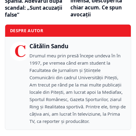
imensă, descoperită
Spania. Adevărul după
chiar acum. Ce spun
scandal: „Sunt acuzații
avocaţii
false”
DESPRE AUTOR
C
Cătălin Sandu
Drumul meu prin presă începe undeva în în
1997, pe vremea când eram student la
Facultatea de Jurnalism și Științele
Comunicării din cadrul Universității Pitești,
Am trecut pe rând pe la mai multe publicații
locale din Pitești, am lucrat apoi la Mediafax,
Sportul Românesc, Gazeta Sporturilor, ziarul
Ring și Realitatea sportivă. Printre ele, timp de
câțiva ani, am lucrat în televiziune, la Prima
TV, ca reporter și producător.