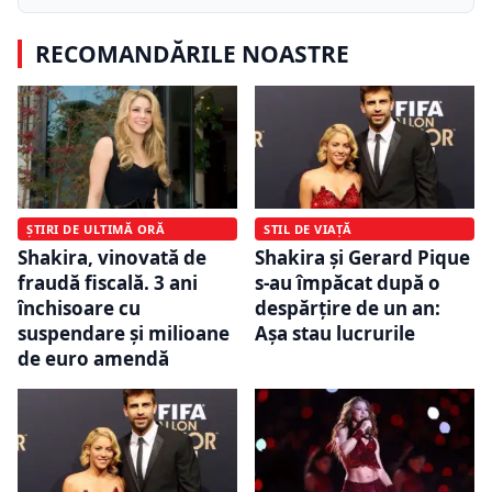
RECOMANDĂRILE NOASTRE
ȘTIRI DE ULTIMĂ ORĂ
STIL DE VIAȚĂ
Shakira, vinovată de
Shakira și Gerard Pique
fraudă fiscală. 3 ani
s-au împăcat după o
închisoare cu
despărțire de un an:
suspendare şi milioane
Așa stau lucrurile
de euro amendă