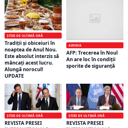
ȘTIRI DE ULTIMĂ ORĂ
Tradiții și obiceiuri în
ARHIVA
noaptea de Anul Nou.
AFP: Trecerea în Noul
Este absolut interzis să
An are loc în condiții
mâncați acest lucru.
sporite de siguranță
Alungă norocul!
UPDATE
ȘTIRI DE ULTIMĂ ORĂ
ȘTIRI DE ULTIMĂ ORĂ
REVISTA PRESEI
REVISTA PRESEI