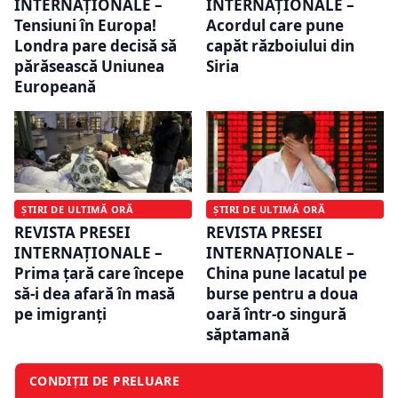
INTERNAŢIONALE –
INTERNAŢIONALE –
Tensiuni în Europa!
Acordul care pune
Londra pare decisă să
capăt războiului din
părăsească Uniunea
Siria
Europeană
ȘTIRI DE ULTIMĂ ORĂ
ȘTIRI DE ULTIMĂ ORĂ
REVISTA PRESEI
REVISTA PRESEI
INTERNAŢIONALE –
INTERNAŢIONALE –
Prima ţară care începe
China pune lacatul pe
să-i dea afară în masă
burse pentru a doua
pe imigranţi
oară într-o singură
săptamană
CONDIȚII DE PRELUARE