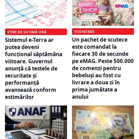
ECONOMIE
ȘTIRI DE ULTIMĂ ORĂ
Un pachet de scutece
Sistemul e-Terra ar
este comandat la
putea deveni
fiecare 30 de secunde
funcțional săptămâna
pe eMAG. Peste 500.000
viitoare. Guvernul
de comenzi pentru
anunță că testele de
bebeluși au fost cu
securitate și
livrare a doua zi în
performanță
prima jumătate a
avansează conform
anului
estimărilor